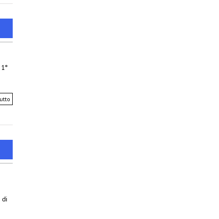
 1°
utto
 di