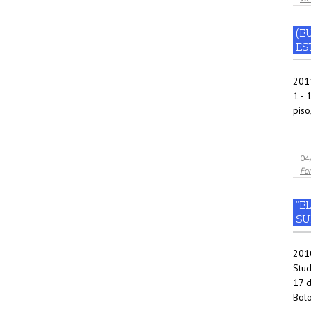
(E
ES
201
1 - 
piso
04
Fo
”E
SU
2010
Stud
17 d
Bol