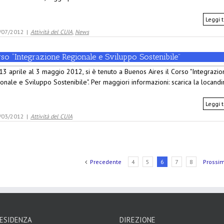
Leggi t
/07/2012
|
Attività del CUIA
,
News
so “Integrazione Regionale e Sviluppo Sostenibile”
13 aprile al 3 maggio 2012, si è tenuto a Buenos Aires il Corso "Integrazio
onale e Sviluppo Sostenibile". Per maggiori informazioni: scarica la locandi
Leggi t
/03/2012
|
Attività del CUIA
Precedente
4
5
6
7
8
Prossi
ESIDENZA
DIREZIONE