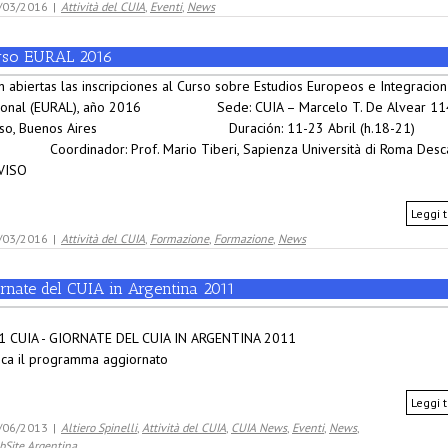
/03/2016
|
Attività del CUIA
,
Eventi
,
News
rso EURAL 2016
n abiertas las inscripciones al Curso sobre Estudios Europeos e Integracion
ional (EURAL), año 2016 Sede: CUIA – Marcelo T. De Alvear 11
iso, Buenos Aires Duración: 11-23 Abril (h.18-21)
rdinador: Prof. Mario Tiberi, Sapienza Università di Roma Desc
AVISO
Leggi t
/03/2016
|
Attività del CUIA
,
Formazione
,
Formazione
,
News
ornate del CUIA in Argentina 2011
1 CUIA - GIORNATE DEL CUIA IN ARGENTINA 2011
ica il programma aggiornato
Leggi t
/06/2013
|
Altiero Spinelli
,
Attività del CUIA
,
CUIA News
,
Eventi
,
News
,
bSite Argentina