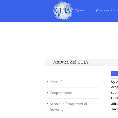
Home
Che cos’è il
Attività del CUIA
Le
Ques
Mobilità
Arge
suo 
Cooperazione
Dura
attr
Accordi e Programmi di
Tecn
Governo