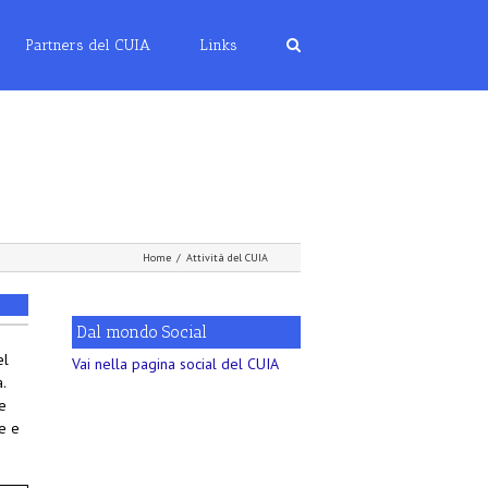
Partners del CUIA
Links
Home
/
Attività del CUIA
Dal mondo Social
el
Vai nella pagina social del CUIA
.
e
e e