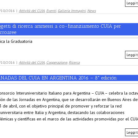
Leggi t
/10/2016
|
Attività del CUIA
,
Eventi
,
Galleria Immagini
,
News
ogetti di ricerca ammessi a co-finanziamento CUIA per
croaree
ica la Graduatoria
Leggi t
/10/2016
|
Attività del CUIA
,
Cooperazione
,
Ricerca
RNADAS DEL CUIA EN ARGENTINA 2016 – 8° edición
onsorcio Interuniversitario Italiano para Argentina – CUIA – celebra la octa
ión de las Jornadas en Argentina, que se desarrollarán en Buenos Aires de
3 de abril, con el objetivo principal de promover y reforzar la red
runiversitaria entre Italia y Argentina, destacando las colaboraciones
émicas y científicas en el marco de las actividades promovidas por el CUI
Leggi t