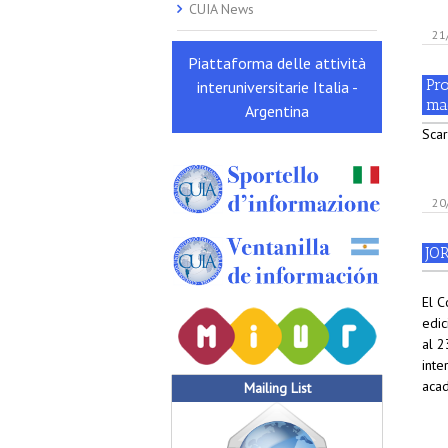
CUIA News
21
Piattaforma delle attività
Pr
interuniversitarie Italia -
ma
Argentina
Scar
20
JO
El C
edic
al 2
inte
acad
Mailing List