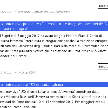
Leggi t
/06/2013
|
Altiero Spinelli
,
Attività del CUIA
,
Formazione
so intensivo postlaurea “Intercultura e integrazione sociale. L
adizione europea”
18 aprile al 5 maggio 2012 ha avuto luogo a Mar del Plata, il Corso di
laurea Intensivo "Intercultura e integrazione sociale. La tradizione europea"
nizzato dall' Università degli Studi di Bari "Aldo Moro" e l'Universidad Naci
ar del Plata (UNMdP). Scarica qui la relazione del Prof. Arturo R. Álvarez
nández del UNMdP.
Leggi t
/07/2012
|
Attività del CUIA
so intensivo sui 150 di unità italiana
orso intensivo "150 di unità italiana: identità/diversità", coordinato dalla
.ssa Valentina Russi dell'Università per stranieri di Siena, si terrà presso la
ersidad de Entre ríos dal 10 al 15 settembre 2012. Per maggiori info sui
enuti del corso, leggi qui.