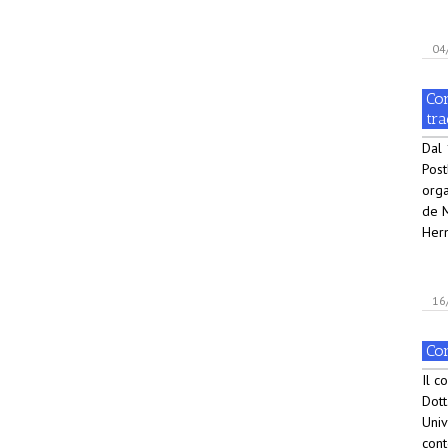
04
Cor
tr
Dal 
Post
orga
de M
Her
16
Cor
Il c
Dott
Univ
cont