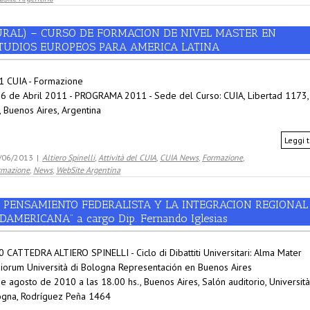
URAL) – CURSO DE FORMACION DE NIVEL MASTER EN
TUDIOS EUROPEOS PARA AMERICA LATINA
1 CUIA - Formazione
16 de Abril 2011 - PROGRAMA 2011 - Sede del Curso: CUIA, Libertad 1173,
, Buenos Aires, Argentina
Leggi t
/06/2013
|
Altiero Spinelli
,
Attività del CUIA
,
CUIA News
,
Formazione
,
rmazione
,
News
,
WebSite Argentina
L PENSAMIENTO FEDERALISTA Y LA INTEGRACION REGIONAL
DAMERICANA” a cargo Dip. Fernando Iglesias
 CATTEDRA ALTIERO SPINELLI - Ciclo di Dibattiti Universitari: Alma Mater
iorum Università di Bologna Representación en Buenos Aires
e agosto de 2010 a las 18.00 hs., Buenos Aires, Salón auditorio, Università
ogna, Rodríguez Peña 1464