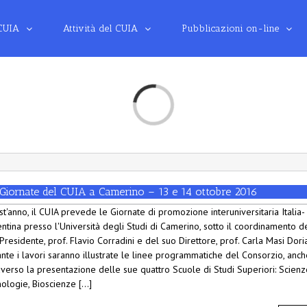
 CUIA
Attività del CUIA
Pubblicazioni on-line
Loading...
 Giornate del CUIA a Camerino – 13 e 14 ottobre 2016
t'anno, il CUIA prevede le Giornate di promozione interuniversitaria Italia-
ntina presso l'Università degli Studi di Camerino, sotto il coordinamento d
Presidente, prof. Flavio Corradini e del suo Direttore, prof. Carla Masi Doria
nte i lavori saranno illustrate le linee programmatiche del Consorzio, anch
averso la presentazione delle sue quattro Scuole di Studi Superiori: Scienz
ologie, Bioscienze [...]