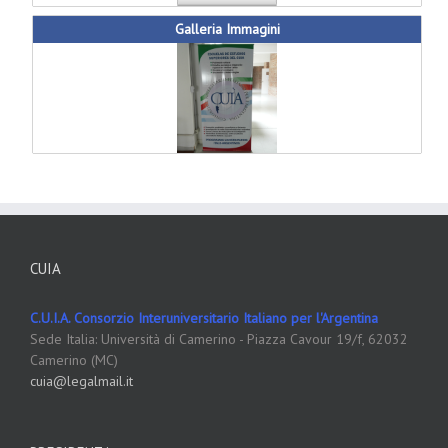
Galleria Immagini
CUIA
C.U.I.A. Consorzio Interuniversitario Italiano per l'Argentina
Sede Italia: Università di Camerino - Piazza Cavour 19/f, 62032
Camerino (MC)
cuia@legalmail.it