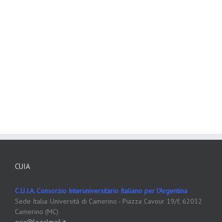
CUIA
C.U.I.A. Consorzio Interuniversitario Italiano per l'Argentina
Sede Italia: Università di Camerino - Piazza Cavour 19/f, 62032
Camerino (MC)