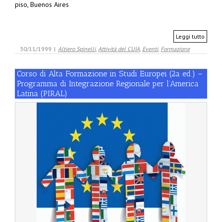
piso, Buenos Aires
Leggi tutto
30/11/1999
|
Altiero Spinelli
,
Attività del CUIA
,
Eventi
,
Formazione
Corso di Alta Formazione in Studi Europei (2a ed.) –
Programma di Integrazione Regionale per l’America
Latina (PIRAL)