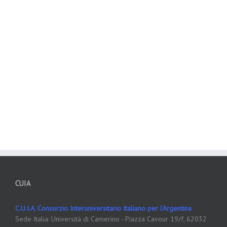
CUIA
C.U.I.A. Consorzio Interuniversitario Italiano per l'Argentina
Sede Italia: Università di Camerino - Piazza Cavour 19/f, 62032