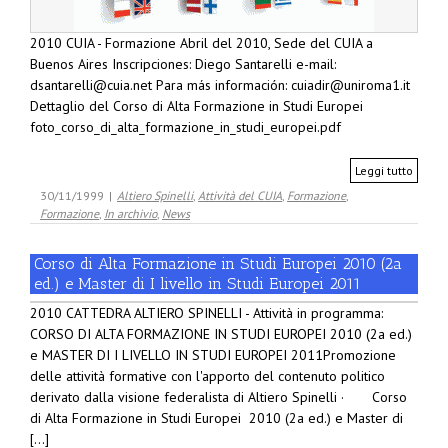
2010 CUIA - Formazione Abril del 2010, Sede del CUIA a
Buenos Aires Inscripciones: Diego Santarelli e-mail:
dsantarelli@cuia.net Para más información: cuiadir@uniroma1.it
Dettaglio del Corso di Alta Formazione in Studi Europei
foto_corso_di_alta_formazione_in_studi_europei.pdf
Leggi tutto
30/11/1999
|
Altiero Spinelli
,
Attività del CUIA
,
Formazione
,
Formazione
,
In archivio
,
News
Corso di Alta Formazione in Studi Europei 2010 (2a
ed.) e Master di I livello in Studi Europei 2011
2010 CATTEDRA ALTIERO SPINELLI - Attività in programma:
CORSO DI ALTA FORMAZIONE IN STUDI EUROPEI 2010 (2a ed.)
e MASTER DI I LIVELLO IN STUDI EUROPEI 2011Promozione
delle attività formative con l'apporto del contenuto politico
derivato dalla visione federalista di Altiero Spinelli · Corso
di Alta Formazione in Studi Europei 2010 (2a ed.) e Master di
[...]