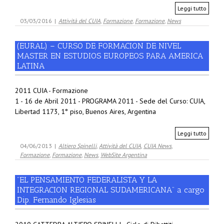
Leggi tutto
03/03/2016
|
Attività del CUIA
,
Formazione
,
Formazione
,
News
(EURAL) – CURSO DE FORMACION DE NIVEL
MASTER EN ESTUDIOS EUROPEOS PARA AMERICA
LATINA
2011 CUIA - Formazione
1 - 16 de Abril 2011 - PROGRAMA 2011 - Sede del Curso: CUIA,
Libertad 1173, 1° piso, Buenos Aires, Argentina
Leggi tutto
04/06/2013
|
Altiero Spinelli
,
Attività del CUIA
,
CUIA News
,
Formazione
,
Formazione
,
News
,
WebSite Argentina
”EL PENSAMIENTO FEDERALISTA Y LA
INTEGRACION REGIONAL SUDAMERICANA” a cargo
Dip. Fernando Iglesias