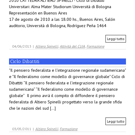
2010 CATTEDRA ALTIERO SPINELLI - Ciclo di Dibattiti
Universitari: Alma Mater Studiorum Università di Bologna
Representación en Buenos Aires
17 de agosto de 2010 a las 18.00 hs., Buenos Aires, Salón
auditorio, Università di Bologna, Rodríguez Peña 1464
Leggi tutto
04/06/2013
|
Altiero Spinelli
,
Attività del CUIA
,
Formazione
Ciclo Dibattiti
"Il pensiero federalista e l'integrazione regionale sudamericana"
e "Il federalismo come modello di governance globale" Ciclo di
Dibattiti “Il pensiero federalista e l'integrazione regionale
sudamericana” “Il federalismo come modello di governance
globale” Il primo avrá il compito di diffondere il pensiero
federalista di Altiero Spinelli progettato verso la grande sfida
che le nazioni del sud [...]
Leggi tutto
03/05/2011
|
Altiero Spinelli
,
Formazione