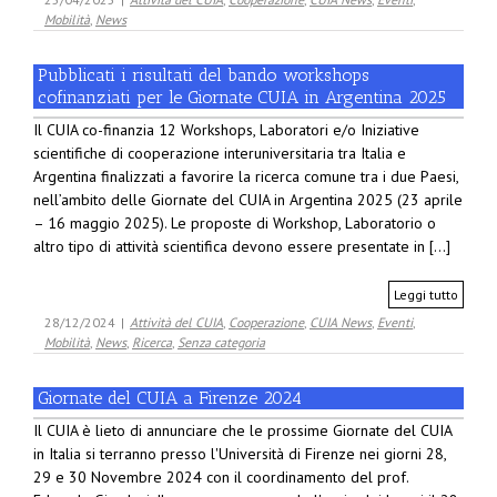
Mobilità
,
News
Pubblicati i risultati del bando workshops
cofinanziati per le Giornate CUIA in Argentina 2025
Il CUIA co-finanzia 12 Workshops, Laboratori e/o Iniziative
scientifiche di cooperazione interuniversitaria tra Italia e
Argentina finalizzati a favorire la ricerca comune tra i due Paesi,
nell’ambito delle Giornate del CUIA in Argentina 2025 (23 aprile
– 16 maggio 2025). Le proposte di Workshop, Laboratorio o
altro tipo di attività scientifica devono essere presentate in [...]
Leggi tutto
28/12/2024
|
Attività del CUIA
,
Cooperazione
,
CUIA News
,
Eventi
,
Mobilità
,
News
,
Ricerca
,
Senza categoria
Giornate del CUIA a Firenze 2024
Il CUIA è lieto di annunciare che le prossime Giornate del CUIA
in Italia si terranno presso l'Università di Firenze nei giorni 28,
29 e 30 Novembre 2024 con il coordinamento del prof.