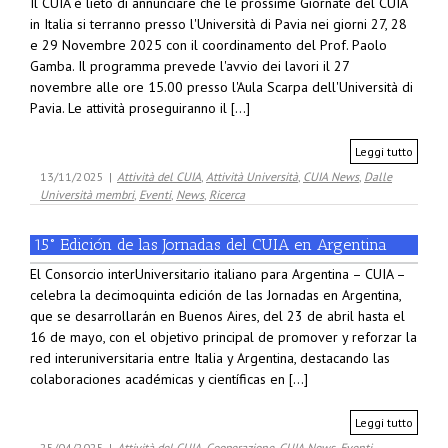
Il CUIA è lieto di annunciare che le prossime Giornate del CUIA
in Italia si terranno presso l'Università di Pavia nei giorni 27, 28
e 29 Novembre 2025 con il coordinamento del Prof. Paolo
Gamba. Il programma prevede l'avvio dei lavori il 27
novembre alle ore 15.00 presso l'Aula Scarpa dell'Università di
Pavia. Le attività proseguiranno il [...]
Leggi tutto
13/11/2025
|
Attività del CUIA
,
Attività Università
,
CUIA News
,
Dalle
Università membri
,
Eventi
,
News
,
Ricerca
15° Edición de las Jornadas del CUIA en Argentina
El Consorcio interUniversitario italiano para Argentina – CUIA –
celebra la decimoquinta edición de las Jornadas en Argentina,
que se desarrollarán en Buenos Aires, del 23 de abril hasta el
16 de mayo, con el objetivo principal de promover y reforzar la
red interuniversitaria entre Italia y Argentina, destacando las
colaboraciones académicas y científicas en [...]
Leggi tutto
25/04/2025
|
Attività del CUIA
,
Cooperazione
,
CUIA News
,
Eventi
,