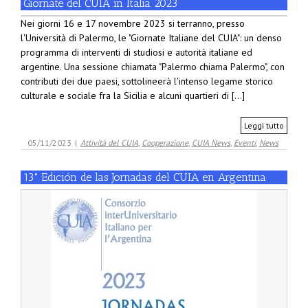
Giornate del CUIA in Italia 2023
Nei giorni 16 e 17 novembre 2023 si terranno, presso
l'Università di Palermo, le "Giornate Italiane del CUIA": un denso
programma di interventi di studiosi e autorità italiane ed
argentine. Una sessione chiamata "Palermo chiama Palermo", con
contributi dei due paesi, sottolineerà l'intenso legame storico
culturale e sociale fra la Sicilia e alcuni quartieri di [...]
Leggi tutto
05/11/2023
|
Attività del CUIA
,
Cooperazione
,
CUIA News
,
Eventi
,
News
13° Edición de las Jornadas del CUIA en Argentina