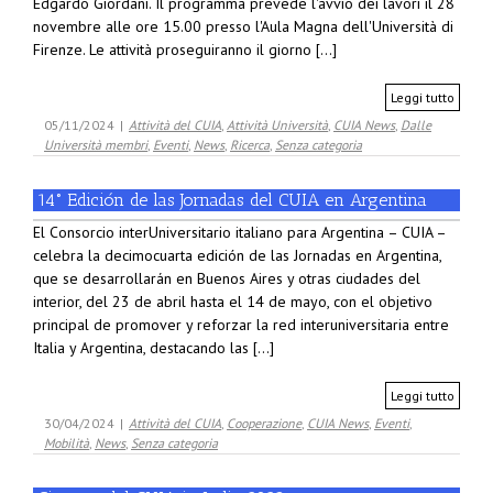
Edgardo Giordani. Il programma prevede l'avvio dei lavori il 28
novembre alle ore 15.00 presso l'Aula Magna dell'Università di
Firenze. Le attività proseguiranno il giorno [...]
Leggi tutto
05/11/2024
|
Attività del CUIA
,
Attività Università
,
CUIA News
,
Dalle
Università membri
,
Eventi
,
News
,
Ricerca
,
Senza categoria
14° Edición de las Jornadas del CUIA en Argentina
El Consorcio interUniversitario italiano para Argentina – CUIA –
celebra la decimocuarta edición de las Jornadas en Argentina,
que se desarrollarán en Buenos Aires y otras ciudades del
interior, del 23 de abril hasta el 14 de mayo, con el objetivo
principal de promover y reforzar la red interuniversitaria entre
Italia y Argentina, destacando las [...]
Leggi tutto
30/04/2024
|
Attività del CUIA
,
Cooperazione
,
CUIA News
,
Eventi
,
Mobilità
,
News
,
Senza categoria