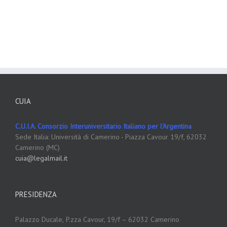
CUIA
C.U.I.A. Consorzio Interuniversitario Italiano per l'Argentina
Sede Italia: Università di Camerino - Piazza Cavour 19/f, 62032
Camerino (MC)
cuia@legalmail.it
PRESIDENZA
Palazzo Ducale,
P.zza Cavour, 19/f – 62032 Camerino