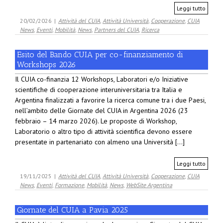
Leggi tutto
20/02/2026
|
Attività del CUIA
,
Attività Università
,
Cooperazione
,
CUIA
News
,
Eventi
,
Mobilità
,
News
,
Partners del CUIA
,
Ricerca
Esito del Bando CUIA per co-finanziamento di
Workshops 2026
Il CUIA co-finanzia 12 Workshops, Laboratori e/o Iniziative
scientifiche di cooperazione interuniversitaria tra Italia e
Argentina finalizzati a favorire la ricerca comune tra i due Paesi,
nell’ambito delle Giornate del CUIA in Argentina 2026 (23
febbraio – 14 marzo 2026). Le proposte di Workshop,
Laboratorio o altro tipo di attività scientifica devono essere
presentate in partenariato con almeno una Università [...]
Leggi tutto
19/11/2025
|
Attività del CUIA
,
Attività Università
,
Cooperazione
,
CUIA
News
,
Eventi
,
Formazione
,
Mobilità
,
News
,
WebSite Argentina
Giornate del CUIA a Pavia 2025