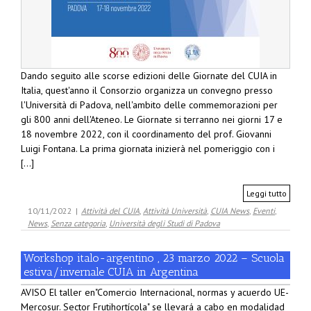
Dando seguito alle scorse edizioni delle Giornate del CUIA in
Italia, quest'anno il Consorzio organizza un convegno presso
l'Università di Padova, nell'ambito delle commemorazioni per
gli 800 anni dell'Ateneo. Le Giornate si terranno nei giorni 17 e
18 novembre 2022, con il coordinamento del prof. Giovanni
Luigi Fontana. La prima giornata inizierà nel pomeriggio con i
[...]
Leggi tutto
10/11/2022
|
Attività del CUIA
,
Attività Università
,
CUIA News
,
Eventi
,
News
,
Senza categoria
,
Università degli Studi di Padova
Workshop italo-argentino , 23 marzo 2022 – Scuola
estiva/invernale CUIA in Argentina
AVISO El taller en"Comercio Internacional, normas y acuerdo UE-
Mercosur. Sector Frutihortícola" se llevará a cabo en modalidad