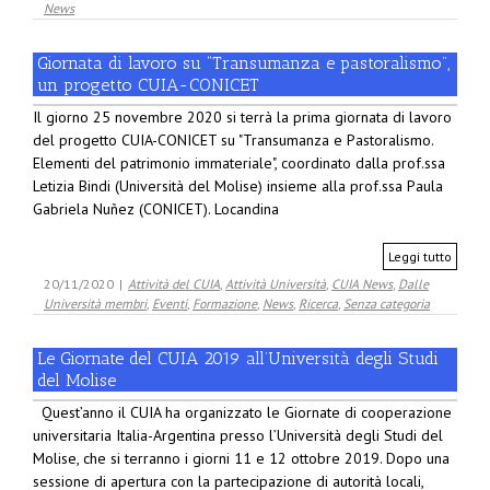
News
Giornata di lavoro su “Transumanza e pastoralismo”,
un progetto CUIA-CONICET
Il giorno 25 novembre 2020 si terrà la prima giornata di lavoro
del progetto CUIA-CONICET su "Transumanza e Pastoralismo.
Elementi del patrimonio immateriale", coordinato dalla prof.ssa
Letizia Bindi (Università del Molise) insieme alla prof.ssa Paula
Gabriela Nuñez (CONICET). Locandina
Leggi tutto
20/11/2020
|
Attività del CUIA
,
Attività Università
,
CUIA News
,
Dalle
Università membri
,
Eventi
,
Formazione
,
News
,
Ricerca
,
Senza categoria
Le Giornate del CUIA 2019 all’Università degli Studi
del Molise
Quest’anno il CUIA ha organizzato le Giornate di cooperazione
universitaria Italia-Argentina presso l’Università degli Studi del
Molise, che si terranno i giorni 11 e 12 ottobre 2019. Dopo una
sessione di apertura con la partecipazione di autorità locali,