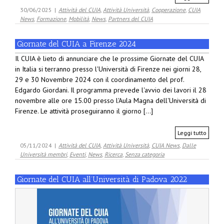
30/06/2025
|
Attività del CUIA
,
Attività Università
,
Cooperazione
,
CUIA
News
,
Formazione
,
Mobilità
,
News
,
Partners del CUIA
Giornate del CUIA a Firenze 2024
Il CUIA è lieto di annunciare che le prossime Giornate del CUIA
in Italia si terranno presso l'Università di Firenze nei giorni 28,
29 e 30 Novembre 2024 con il coordinamento del prof.
Edgardo Giordani. Il programma prevede l'avvio dei lavori il 28
novembre alle ore 15.00 presso l'Aula Magna dell'Università di
Firenze. Le attività proseguiranno il giorno [...]
Leggi tutto
05/11/2024
|
Attività del CUIA
,
Attività Università
,
CUIA News
,
Dalle
Università membri
,
Eventi
,
News
,
Ricerca
,
Senza categoria
Giornate del CUIA all’Università di Padova 2022