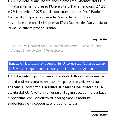
Il CUIA è lieto di annunciare che le prossime Giornate del CUIA
in Italia si terranno presso l'Università di Pavia nei giorni 27, 28
e 29 Novembre 2025 con il coordinamento del Prof. Paolo
Gamba. Il programma prevede l'avvio dei lavori il 27
novembre alle ore 15.00 presso l'Aula Scarpa dell'Università di
Pavia. Le attività proseguiranno il [...]
Leggi tutto
13/11/2025
|
Attività del CUIA
,
Attività Università
,
CUIA News
,
Dalle
Università membri
,
Eventi
,
News
,
Ricerca
Bandi di Dottorato presso le Università Consorziate
CUIA: un’opportunità per gli studenti argentini
Il CUIA è lieto di promuovere i bandi di dottorato attualmente
aperti o di prossima pubblicazione, presso le Università italiane
aderenti al consorzio. L’iniziativa si inserisce nel quadro delle
attività del CUIA volte a rafforzare i legami accademici tra Italia
e Argentina, con l’obiettivo di incoraggiare la mobilità
studentesca e la cooperazione scientifica tra i [...]
Leggi tutto