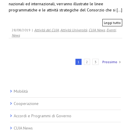
nazionali ed internazionali, verranno illustrate le linee
programmatiche e le attività strategiche del Consorzio che si [...]
Leggi tutto
28/08/2019
|
Attività del CUIA
,
Attività Università
,
CUIA News
,
Eventi
,
News
1
2
3
Prossimo
Mobilità
Cooperazione
Accordi e Programmi di Governo
CUIA News