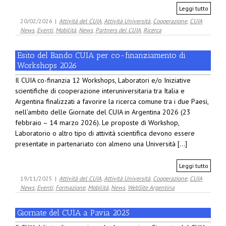
Leggi tutto
20/02/2026
|
Attività del CUIA
,
Attività Università
,
Cooperazione
,
CUIA
News
,
Eventi
,
Mobilità
,
News
,
Partners del CUIA
,
Ricerca
Esito del Bando CUIA per co-finanziamento di
Workshops 2026
Il CUIA co-finanzia 12 Workshops, Laboratori e/o Iniziative
scientifiche di cooperazione interuniversitaria tra Italia e
Argentina finalizzati a favorire la ricerca comune tra i due Paesi,
nell’ambito delle Giornate del CUIA in Argentina 2026 (23
febbraio – 14 marzo 2026). Le proposte di Workshop,
Laboratorio o altro tipo di attività scientifica devono essere
presentate in partenariato con almeno una Università [...]
Leggi tutto
19/11/2025
|
Attività del CUIA
,
Attività Università
,
Cooperazione
,
CUIA
News
,
Eventi
,
Formazione
,
Mobilità
,
News
,
WebSite Argentina
Giornate del CUIA a Pavia 2025