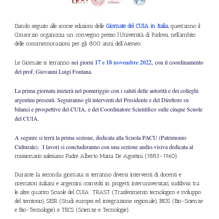
Dando seguito alle scorse edizioni delle
Giornate del CUIA in Italia
, quest’anno il
Consorzio organizza un convegno presso l’Università di Padova, nell’ambito
delle commemorazioni per gli 800 anni dell’Ateneo.
nei giorni
17 e 18 novembre 2022
, con il coordinamento
Le Giornate si terranno
del prof. Giovanni Luigi Fontana.
La prima giornata inizierà nel pomeriggio con i saluti delle autorità e dei colleghi
argentini presenti. Seguiranno gli interventi del Presidente e del Direttore su
bilanci e prospettive del CUIA, e del Coordinatore Scientifico sulle cinque Scuole
del CUIA.
A seguire si terrà la prima sezione, dedicata alla Scuola PACU (Patrimonio
Culturale). I lavori si concluderanno con una sezione audio-visiva dedicata al
missionario salesiano Padre Alberto Maria De Agostini (1883-1960).
Durante la seconda giornata si terranno diversi interventi di docenti e
ricercatori italiani e argentini coinvolti in progetti interuniversitari, suddivisi tra
le altre quattro Scuole del CUIA: TRAST (Trasferimento tecnologico e sviluppo
del territorio), SEIR (Studi europei ed integrazione regionale), BIOS (Bio-Scienze
e Bio-Tecnologie) e TECS (Scienze e Tecnologie).