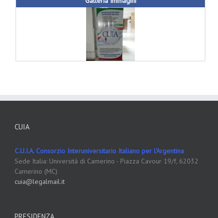
Galleria Immagini
CUIA
C.U.I.A. Consorzio Interuniversitario Italiano per l'Argentina
Sede Italia: Università di Camerino - Piazza Cavour 19/f, 62032
Camerino (MC)
cuia@legalmail.it
PRESIDENZA