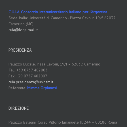
C.U.I.A. Consorzio Interuniversitario Italiano per l'Argentina
Sede Italia: Università di Camerino - Piazza Cavour 19/f, 62032
Camerino (MC)
cuia@legalmail.it
PRESIDENZA
Palazzo Ducale,
P.zza Cavour, 19/f – 62032 Camerino
Tel.: +39 0737 402003
Fax: +39 0737 402007
cuia.presidenza@unicam.it
Referente:
Mimma Orpianesi
DIREZIONE
Palazzo Baleani,
Corso Vittorio Emanuele II, 244 – 00186 Roma