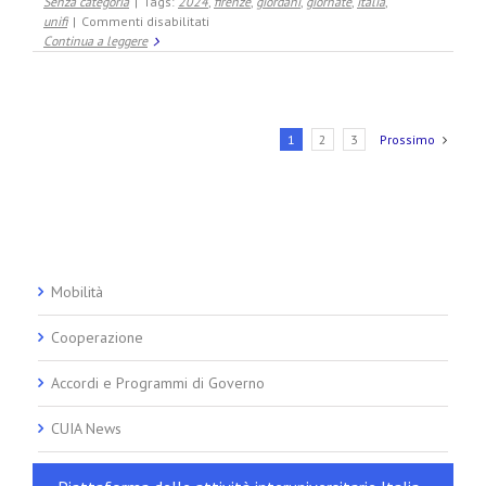
Argentina
Senza categoria
|
Tags:
2024
,
firenze
,
giordani
,
giornate
,
italia
,
su
2025
unifi
|
Commenti disabilitati
Giornate
Continua a leggere
del
CUIA
a
Firenze
2024
1
2
3
Prossimo
Mobilità
Cooperazione
Accordi e Programmi di Governo
CUIA News