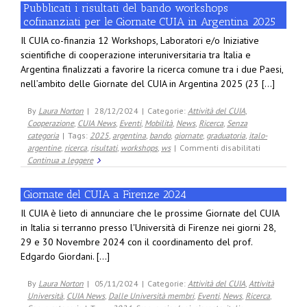
Pubblicati i risultati del bando workshops
las
cofinanziati per le Giornate CUIA in Argentina 2025
Jornadas
del
Il CUIA co-finanzia 12 Workshops, Laboratori e/o Iniziative
CUIA
scientifiche di cooperazione interuniversitaria tra Italia e
en
Argentina finalizzati a favorire la ricerca comune tra i due Paesi,
Argentina
nell’ambito delle Giornate del CUIA in Argentina 2025 (23 [...]
By
Laura Norton
|
28/12/2024
|
Categorie:
Attività del CUIA
,
Cooperazione
,
CUIA News
,
Eventi
,
Mobilità
,
News
,
Ricerca
,
Senza
categoria
|
Tags:
2025
,
argentina
,
bando
,
giornate
,
graduatoria
,
italo-
su
argentine
,
ricerca
,
risultati
,
workshops
,
ws
|
Commenti disabilitati
Pubblicati
Continua a leggere
i
risultati
Giornate del CUIA a Firenze 2024
del
bando
Il CUIA è lieto di annunciare che le prossime Giornate del CUIA
workshops
in Italia si terranno presso l'Università di Firenze nei giorni 28,
cofinanziati
29 e 30 Novembre 2024 con il coordinamento del prof.
per
Edgardo Giordani. [...]
le
Giornate
CUIA
By
Laura Norton
|
05/11/2024
|
Categorie:
Attività del CUIA
,
Attività
in
Università
,
CUIA News
,
Dalle Università membri
,
Eventi
,
News
,
Ricerca
,