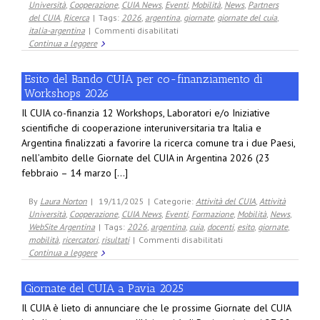
Università
,
Cooperazione
,
CUIA News
,
Eventi
,
Mobilità
,
News
,
Partners
del CUIA
,
Ricerca
|
Tags:
2026
,
argentina
,
giornate
,
giornate del cuia
,
su
italia-argentina
|
Commenti disabilitati
16°
Continua a leggere
Edición
de
Esito del Bando CUIA per co-finanziamento di
las
Workshops 2026
Jornadas
del
Il CUIA co-finanzia 12 Workshops, Laboratori e/o Iniziative
CUIA
scientifiche di cooperazione interuniversitaria tra Italia e
en
Argentina finalizzati a favorire la ricerca comune tra i due Paesi,
Argentina
nell’ambito delle Giornate del CUIA in Argentina 2026 (23
febbraio – 14 marzo [...]
By
Laura Norton
|
19/11/2025
|
Categorie:
Attività del CUIA
,
Attività
Università
,
Cooperazione
,
CUIA News
,
Eventi
,
Formazione
,
Mobilità
,
News
,
WebSite Argentina
|
Tags:
2026
,
argentina
,
cuia
,
docenti
,
esito
,
giornate
,
su
mobilità
,
ricercatori
,
risultati
|
Commenti disabilitati
Esito
Continua a leggere
del
Bando
Giornate del CUIA a Pavia 2025
CUIA
per
Il CUIA è lieto di annunciare che le prossime Giornate del CUIA
co-