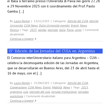
in Italia si terranno presso l'Università di Pavia nei giorni 27, 28
finanziamento
e 29 Novembre 2025 con il coordinamento del Prof. Paolo
di
Gamba. [...]
Workshops
2026
By
Laura Norton
|
13/11/2025
|
Categorie:
Attività del CUIA
,
Attività
Università
,
CUIA News
,
Dalle Università membri
,
Eventi
,
News
,
Ricerca
|
Tags:
2025
,
gamba
,
giornate
,
italia
,
Pavia
,
unipv
|
Commenti
su
disabilitati
Giornate
Continua a leggere
del
CUIA
15° Edición de las Jornadas del CUIA en Argentina
a
Pavia
El Consorcio interUniversitario italiano para Argentina – CUIA –
2025
celebra la decimoquinta edición de las Jornadas en Argentina,
que se desarrollarán en Buenos Aires, del 23 de abril hasta el
16 de mayo, con el [...]
By
Laura Norton
|
25/04/2025
|
Categorie:
Attività del CUIA
,
Cooperazione
,
CUIA News
,
Eventi
,
Mobilità
,
News
|
Tags:
2025
,
argentina
,
cuia
,
giornate del cuia
,
jornada institucional
,
jornadas
,
su
workshops
|
Commenti disabilitati
15°
Continua a leggere
Edición
de