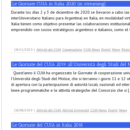
Le Giornate CUIA in Italia 2020 (in streaming)
Durante los días 2 y 3 de diciembre de 2020 se llevaron a cabo las
interUniversitario Italiano para Argentina) en Italia, en modalidad vi
Italia tienen como objetivo presentar las colaboraciones institucion
emprendido con socios estratégicos argentinos e italianos, como el C
28/11/2020
|
Attività del CUIA
,
Cooperazione
,
CUIA News
,
Eventi
,
News
,
Ricer
Le Giornate del CUIA 2019 all’Università degli Studi del 
Quest’anno il CUIA ha organizzato le Giornate di cooperazione unive
l’Università degli Studi del Molise, che si terranno i giorni 11 e 12
di apertura con la partecipazione di autorità locali, nazionali ed inter
linee programmatiche e le attività strategiche del Consorzio che si [.
28/08/2019
|
Attività del CUIA
,
Attività Università
,
CUIA News
,
Eventi
,
News
Le Giornate del CUIA in Italia 2018