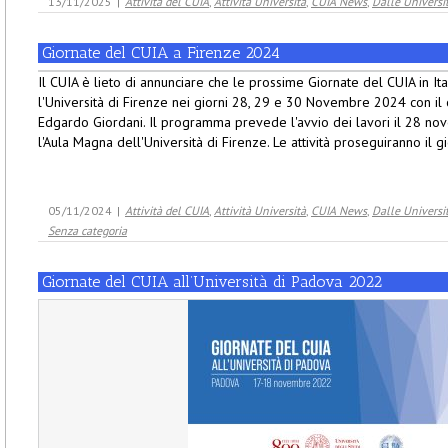
13/11/2025
|
Attività del CUIA
,
Attività Università
,
CUIA News
,
Dalle Univers
Giornate del CUIA a Firenze 2024
Il CUIA è lieto di annunciare che le prossime Giornate del CUIA in Ita
l'Università di Firenze nei giorni 28, 29 e 30 Novembre 2024 con il
Edgardo Giordani. Il programma prevede l'avvio dei lavori il 28 n
l'Aula Magna dell'Università di Firenze. Le attività proseguiranno il gio
05/11/2024
|
Attività del CUIA
,
Attività Università
,
CUIA News
,
Dalle Univers
Senza categoria
Giornate del CUIA all’Università di Padova 2022