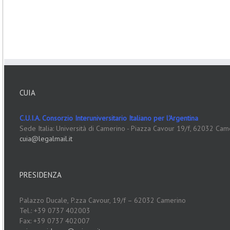
CUIA
C.U.I.A. Consorzio Interuniversitario Italiano per l'Argentina
Sede Italia: Università di Camerino - Piazza Cavour 19/f, 62032 Cam
cuia@legalmail.it
PRESIDENZA
Palazzo Ducale,
P.zza Cavour, 19/f – 62032 Camerino
Tel.: +39 0737 402003
Fax: +39 0737 402007