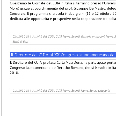
Quest'anno le Giornate del CUIA in Italia si terranno presso l'Universi
Moro", grazie al coordinamento del prof. Giuseppe De Mastro, delega
Consorzio. Il programma si articola in due giorni (11 e 12 ottobre 2
dedicata alle opportunità e prospettive nella cooperazione tra Italia 
02/10/2018
|
Attività del CUIA
,
CUIA News
,
Eventi
,
Galleria Immagini
,
News
,
S
Studi di Bari
Il Direttore del CUIA al XX Congreso latinoamericano 
Il Direttore del CUIA, prof.ssa Carla Masi Doria, ha partecipato porta
Congreso latinoamericano de Derecho Romano, che si è svolto in Ita
2018.
01/10/2018
|
Attività del CUIA
,
CUIA News
,
Eventi
,
News
,
Senza categoria