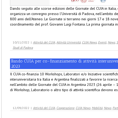
Dando seguito alle scorse edizioni delle Giornate del CUIA in Italia,
organizza un convegno presso l'Università di Padova, nell'ambito 
800 anni dell'Ateneo. Le Giornate si terranno nei giorni 17 e 18 nov
coordinamento del prof. Giovanni Luigi Fontana. La prima giornata ini
10/11/2022
|
Attività del CUIA
,
Attività Università
,
CUIA News
,
Eventi
,
News
,
S
Studi di Padova
Bando CUIA per co-finanziamento di attività interunivers
2023
Il CUIA co-finanzia 10 Workshops, Laboratori e/o Iniziative scientifi
interuniversitaria tra Italia e Argentina finalizzati a favorire la ricer
nell’ambito delle Giornate del CUIA in Argentina 2023 (26 aprile –
di Workshop, Laboratorio o altro tipo di attività scientifica devono es
12/09/2022
|
Attività del CUIA
,
Cooperazione
,
CUIA News
,
Mobilità
,
News
,
Par