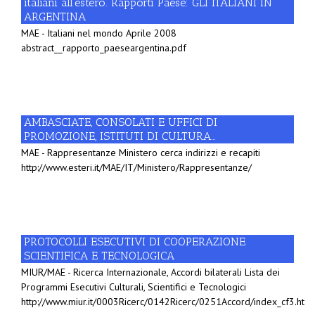
italiani all’estero. Rapporti Paese: GLI ITALIANI IN
ARGENTINA
MAE - Italiani nel mondo Aprile 2008
abstract__rapporto_paeseargentina.pdf
AMBASCIATE, CONSOLATI E UFFICI DI
PROMOZIONE, ISTITUTI DI CULTURA…
MAE - Rappresentanze Ministero cerca indirizzi e recapiti
http://www.esteri.it/MAE/IT/Ministero/Rappresentanze/
PROTOCOLLI ESECUTIVI DI COOPERAZIONE
SCIENTIFICA E TECNOLOGICA
MIUR/MAE - Ricerca Internazionale, Accordi bilaterali Lista dei
Programmi Esecutivi Culturali, Scientifici e Tecnologici
http://www.miur.it/0003Ricerc/0142Ricerc/0251Accord/index_cf3.htm