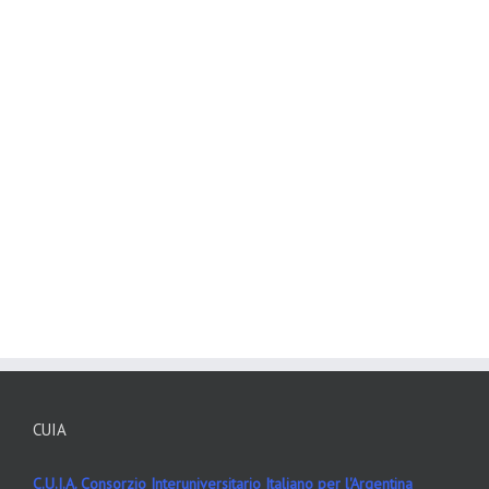
CUIA
C.U.I.A. Consorzio Interuniversitario Italiano per l'Argentina