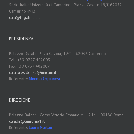
Sede Italia: Università di Camerino - Piazza Cavour 19/f, 62032
Camerino (MC)
cuia@legalmail.it
PRESIDENZA
Palazzo Ducale,
P.zza Cavour, 19/f – 62032 Camerino
Tel.: +39 0737 402003
Fax: +39 0737 402007
cuia.presidenza@unicam.it
Referente:
Mimma Orpianesi
DIREZIONE
Palazzo Baleani,
Corso Vittorio Emanuele II, 244 – 00186 Roma
cuiadir@uniroma1.it
Referente:
Laura Norton