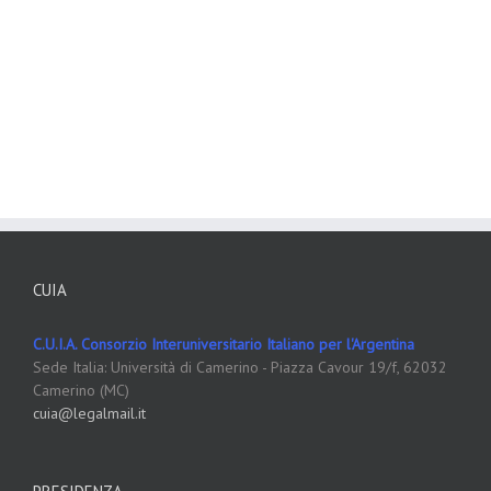
CUIA
C.U.I.A. Consorzio Interuniversitario Italiano per l'Argentina
Sede Italia: Università di Camerino - Piazza Cavour 19/f, 62032
Camerino (MC)
cuia@legalmail.it