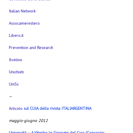
Italian Network
Assocamerestero
Libero.it
Prevention and Research
Ilvelino
Unichieti
UniSs
—
Articolo
sul CUIA della rivista ITALIARGENTINA
maggio-giugno 2012
Università – A Viterbo le Giornate del Cuia (Consorzio