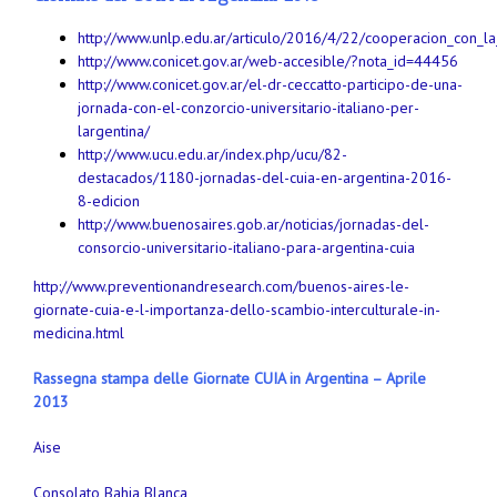
http://www.unlp.edu.ar/articulo/2016/4/22/cooperacion_con_l
http://www.conicet.gov.ar/web-accesible/?nota_id=44456
http://www.conicet.gov.ar/el-dr-ceccatto-participo-de-una-
jornada-con-el-conzorcio-universitario-italiano-per-
largentina/
http://www.ucu.edu.ar/index.php/ucu/82-
destacados/1180-jornadas-del-cuia-en-argentina-2016-
8-edicion
http://www.buenosaires.gob.ar/noticias/jornadas-del-
consorcio-universitario-italiano-para-argentina-cuia
http://www.preventionandresearch.com/buenos-aires-le-
giornate-cuia-e-l-importanza-dello-scambio-interculturale-in-
medicina.html
Rassegna stampa delle Giornate CUIA in Argentina –
Aprile
2013
Aise
Consolato Bahia Blanca