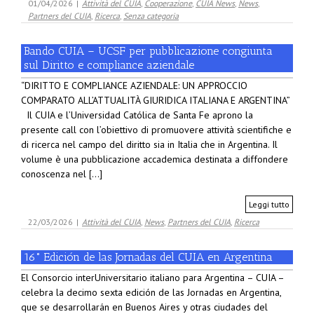
01/04/2026
|
Attività del CUIA
,
Cooperazione
,
CUIA News
,
News
,
Partners del CUIA
,
Ricerca
,
Senza categoria
Bando CUIA – UCSF per pubblicazione congiunta
sul Diritto e compliance aziendale
“DIRITTO E COMPLIANCE AZIENDALE: UN APPROCCIO
COMPARATO ALL’ATTUALITÀ GIURIDICA ITALIANA E ARGENTINA”
Il CUIA e l’Universidad Católica de Santa Fe aprono la
presente call con l’obiettivo di promuovere attività scientifiche e
di ricerca nel campo del diritto sia in Italia che in Argentina. Il
volume è una pubblicazione accademica destinata a diffondere
conoscenza nel [...]
Leggi tutto
22/03/2026
|
Attività del CUIA
,
News
,
Partners del CUIA
,
Ricerca
16° Edición de las Jornadas del CUIA en Argentina
El Consorcio interUniversitario italiano para Argentina – CUIA –
celebra la decimo sexta edición de las Jornadas en Argentina,
que se desarrollarán en Buenos Aires y otras ciudades del