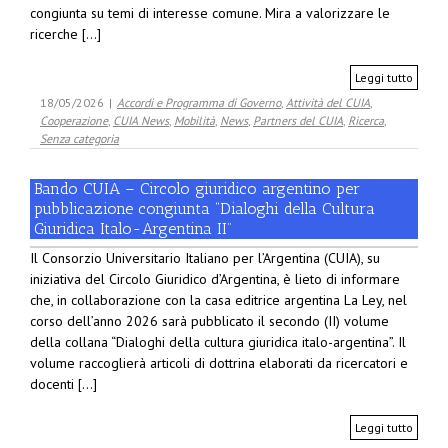
congiunta su temi di interesse comune. Mira a valorizzare le
ricerche [...]
Leggi tutto
18/05/2026
|
Accordi e Programma di Governo
,
Attività del CUIA
,
Cooperazione
,
CUIA News
,
Mobilità
,
News
,
Partners del CUIA
,
Ricerca
,
Senza categoria
Bando CUIA – Circolo giuridico argentino per
pubblicazione congiunta “Dialoghi della Cultura
Giuridica Italo-Argentina II”
Il Consorzio Universitario Italiano per l’Argentina (CUIA), su
iniziativa del Circolo Giuridico d’Argentina, è lieto di informare
che, in collaborazione con la casa editrice argentina La Ley, nel
corso dell’anno 2026 sarà pubblicato il secondo (II) volume
della collana “Dialoghi della cultura giuridica italo-argentina”. Il
volume raccoglierà articoli di dottrina elaborati da ricercatori e
docenti [...]
Leggi tutto