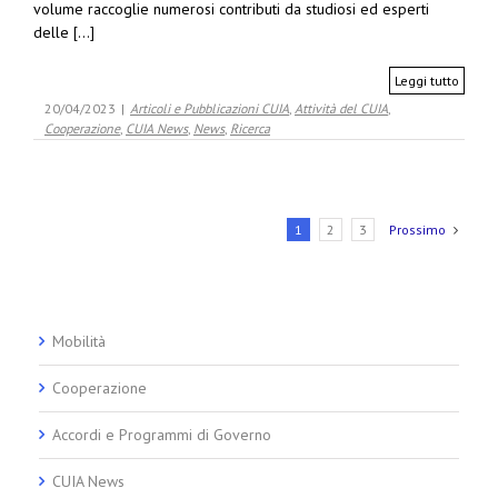
volume raccoglie numerosi contributi da studiosi ed esperti
delle [...]
Leggi tutto
20/04/2023
|
Articoli e Pubblicazioni CUIA
,
Attività del CUIA
,
Cooperazione
,
CUIA News
,
News
,
Ricerca
1
2
3
Prossimo
Mobilità
Cooperazione
Accordi e Programmi di Governo
CUIA News