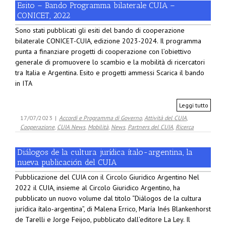
Esito – Bando Programma bilaterale CUIA –
CONICET, 2022
Sono stati pubblicati gli esiti del bando di cooperazione
bilaterale CONICET-CUIA, edizione 2023-2024. Il programma
punta a finanziare progetti di cooperazione con l’obiettivo
generale di promuovere lo scambio e la mobilità di ricercatori
tra Italia e Argentina. Esito e progetti ammessi Scarica il bando
in ITA
Leggi tutto
17/07/2023
|
Accordi e Programma di Governo
,
Attività del CUIA
,
Cooperazione
,
CUIA News
,
Mobilità
,
News
,
Partners del CUIA
,
Ricerca
Diálogos de la cultura jurídica ítalo-argentina, la
nueva publicación del CUIA
Pubblicazione del CUIA con il Circolo Giuridico Argentino Nel
2022 il CUIA, insieme al Circolo Giuridico Argentino, ha
pubblicato un nuovo volume dal titolo “Diálogos de la cultura
jurídica ítalo-argentina”, di Malena Errico, María Inés Blankenhorst
de Tarelli e Jorge Feijoo, pubblicato dall’editore La Ley. Il