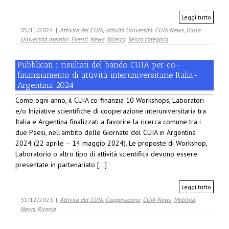
Leggi tutto
05/11/2024
|
Attività del CUIA
,
Attività Università
,
CUIA News
,
Dalle
Università membri
,
Eventi
,
News
,
Ricerca
,
Senza categoria
Pubblicati i risultati del bando CUIA per co-
finanziamento di attività interuniversitarie Italia-
Argentina 2024
Come ogni anno, il CUIA co-finanzia 10 Workshops, Laboratori
e/o Iniziative scientifiche di cooperazione interuniversitaria tra
Italia e Argentina finalizzati a favorire la ricerca comune tra i
due Paesi, nell’ambito delle Giornate del CUIA in Argentina
2024 (22 aprile – 14 maggio 2024). Le proposte di Workshop,
Laboratorio o altro tipo di attività scientifica devono essere
presentate in partenariato [...]
Leggi tutto
31/12/2023
|
Attività del CUIA
,
Cooperazione
,
CUIA News
,
Mobilità
,
News
,
Ricerca