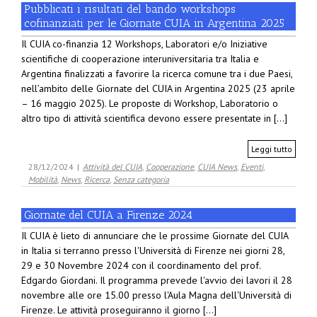
Pubblicati i risultati del bando workshops
cofinanziati per le Giornate CUIA in Argentina 2025
Il CUIA co-finanzia 12 Workshops, Laboratori e/o Iniziative
scientifiche di cooperazione interuniversitaria tra Italia e
Argentina finalizzati a favorire la ricerca comune tra i due Paesi,
nell’ambito delle Giornate del CUIA in Argentina 2025 (23 aprile
– 16 maggio 2025). Le proposte di Workshop, Laboratorio o
altro tipo di attività scientifica devono essere presentate in [...]
Leggi tutto
28/12/2024
|
Attività del CUIA
,
Cooperazione
,
CUIA News
,
Eventi
,
Mobilità
,
News
,
Ricerca
,
Senza categoria
Giornate del CUIA a Firenze 2024
Il CUIA è lieto di annunciare che le prossime Giornate del CUIA
in Italia si terranno presso l'Università di Firenze nei giorni 28,
29 e 30 Novembre 2024 con il coordinamento del prof.
Edgardo Giordani. Il programma prevede l'avvio dei lavori il 28
novembre alle ore 15.00 presso l'Aula Magna dell'Università di
Firenze. Le attività proseguiranno il giorno [...]