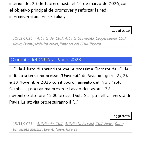
interior, del 23 de febrero hasta el 14 de marzo de 2026, con
el objetivo principal de promover y reforzar la red
interuniversitaria entre Italia y [...]
Leggi tutto
20/02/2026
|
Attività del CUIA
,
Attività Università
,
Cooperazione
,
CUIA
News
,
Eventi
,
Mobilità
,
News
,
Partners del CUIA
,
Ricerca
Giornate del CUIA a Pavia 2025
Il CUIA è lieto di annunciare che le prossime Giornate del CUIA
in Italia si terranno presso l'Università di Pavia nei giorni 27, 28
e 29 Novembre 2025 con il coordinamento del Prof. Paolo
Gamba. Il programma prevede l'avvio dei lavori il 27
novembre alle ore 15.00 presso l'Aula Scarpa dell'Università di
Pavia. Le attività proseguiranno il [...]
Leggi tutto
13/11/2025
|
Attività del CUIA
,
Attività Università
,
CUIA News
,
Dalle
Università membri
,
Eventi
,
News
,
Ricerca