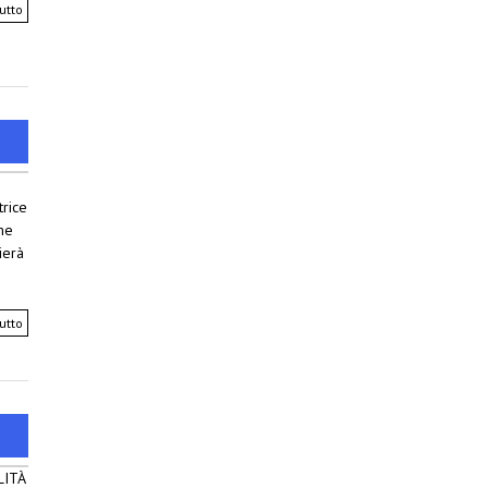
utto
o
trice
me
ierà
utto
LITÀ