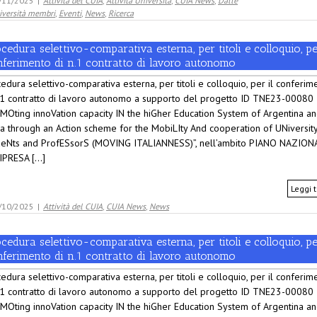
/11/2025
|
Attività del CUIA
,
Attività Università
,
CUIA News
,
Dalle
iversità membri
,
Eventi
,
News
,
Ricerca
cedura selettivo-comparativa esterna, per titoli e colloquio, pe
nferimento di n.1 contratto di lavoro autonomo
edura selettivo-comparativa esterna, per titoli e colloquio, per il conferim
.1 contratto di lavoro autonomo a supporto del progetto ID TNE23-00080
MOting innoVation capacity IN the hiGher Education System of Argentina a
ia through an Action scheme for the MobiLIty And cooperation of UNiversit
deNts and ProfESsorS (MOVING ITALIANNESS)”, nell’ambito PIANO NAZION
IPRESA [...]
Leggi t
/10/2025
|
Attività del CUIA
,
CUIA News
,
News
cedura selettivo-comparativa esterna, per titoli e colloquio, pe
nferimento di n.1 contratto di lavoro autonomo
edura selettivo-comparativa esterna, per titoli e colloquio, per il conferim
.1 contratto di lavoro autonomo a supporto del progetto ID TNE23-00080
MOting innoVation capacity IN the hiGher Education System of Argentina a