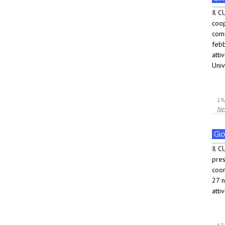
Il C
coop
comu
febb
atti
Unive
19
Ne
Gi
Il C
pres
coor
27 n
atti