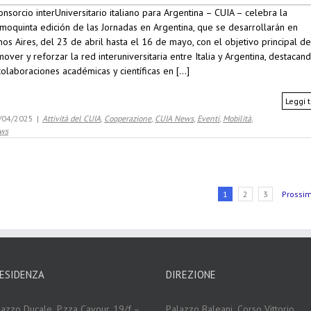
onsorcio interUniversitario italiano para Argentina – CUIA – celebra la
moquinta edición de las Jornadas en Argentina, que se desarrollarán en
os Aires, del 23 de abril hasta el 16 de mayo, con el objetivo principal de
over y reforzar la red interuniversitaria entre Italia y Argentina, destacan
colaboraciones académicas y científicas en [...]
Leggi t
/04/2025
|
Attività del CUIA
,
Cooperazione
,
CUIA News
,
Eventi
,
Mobilità
,
ws
1
2
3
Prossi
ESIDENZA
DIREZIONE
lazzo Ducale,
P.zza Cavour, 19/f –
Palazzo Baleani,
Corso Vittorio