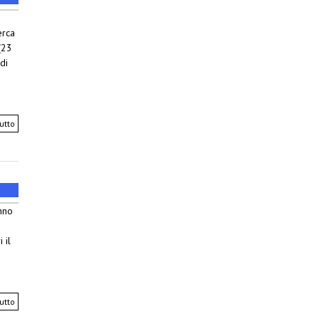
erca
(23
di
utto
anno
 il
utto