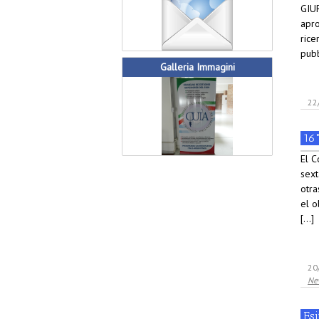
GIUR
apro
rice
pubb
Galleria Immagini
22
16°
El C
sext
otra
el o
[...]
20
Ne
Es