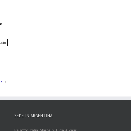
do
utto
mo
SEDE IN ARGENTINA
Palazzo Italia, Marcelo T. de Alvear