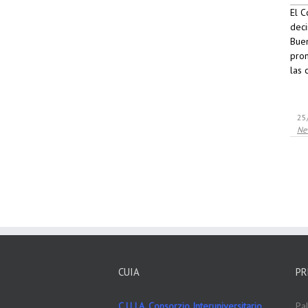
El C
deci
Buen
prom
las 
25
Ne
CUIA
PR
C.U.I.A. Consorzio Interuniversitario
Pa