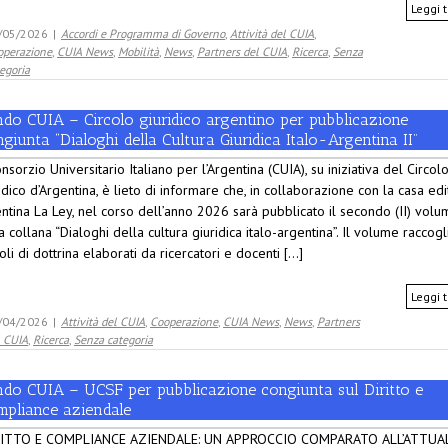
Leggi t
/05/2026
|
Accordi e Programma di Governo
,
Attività del CUIA
,
operazione
,
CUIA News
,
Mobilità
,
News
,
Partners del CUIA
,
Ricerca
,
Senza
egoria
ndo CUIA – Circolo giuridico argentino per pubblicazione
giunta “Dialoghi della Cultura Giuridica Italo-Argentina II”
onsorzio Universitario Italiano per l’Argentina (CUIA), su iniziativa del Circol
idico d’Argentina, è lieto di informare che, in collaborazione con la casa edi
ntina La Ley, nel corso dell’anno 2026 sarà pubblicato il secondo (II) volu
a collana “Dialoghi della cultura giuridica italo-argentina”. Il volume raccogl
coli di dottrina elaborati da ricercatori e docenti [...]
Leggi t
/04/2026
|
Attività del CUIA
,
Cooperazione
,
CUIA News
,
News
,
Partners
l CUIA
,
Ricerca
,
Senza categoria
ndo CUIA – UCSF per pubblicazione congiunta sul Diritto e
mpliance aziendale
RITTO E COMPLIANCE AZIENDALE: UN APPROCCIO COMPARATO ALL’ATTUA