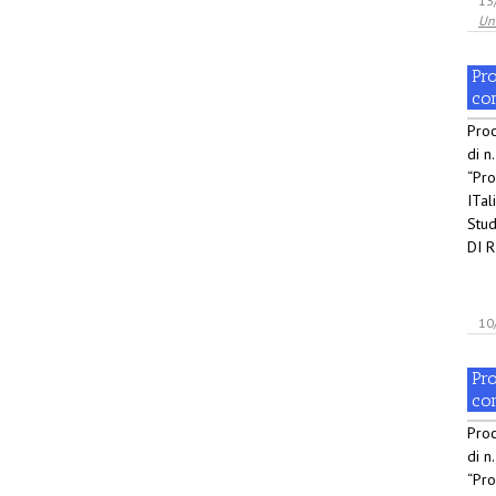
13
Un
Pro
co
Proc
di n
“Pro
ITal
Stu
DI R
10
Pro
co
Proc
di n
“Pro