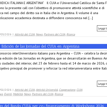
IDICA ITALIANA E ARGENTINA” Il CUIA e l’Universidad Católica de Santa 
no la presente call con l’obiettivo di promuovere attività scientifiche e di
rca nel campo del diritto sia in Italia che in Argentina. Il volume è una
licazione accademica destinata a diffondere conoscenza nel [...]
Leggi t
/03/2026
|
Attività del CUIA
,
News
,
Partners del CUIA
,
Ricerca
 Edición de las Jornadas del CUIA en Argentina
onsorcio interUniversitario italiano para Argentina – CUIA – celebra la dec
a edición de las Jornadas en Argentina, que se desarrollarán en Buenos Ai
s ciudades del interior, del 23 de febrero hasta el 14 de marzo de 2026, 
bjetivo principal de promover y reforzar la red interuniversitaria entre Itali
Leggi t
/02/2026
|
Attività del CUIA
,
Attività Università
,
Cooperazione
,
CUIA
ws
,
Eventi
,
Mobilità
,
News
,
Partners del CUIA
,
Ricerca
ito del Bando CUIA per co-finanziamento di Workshops 2026