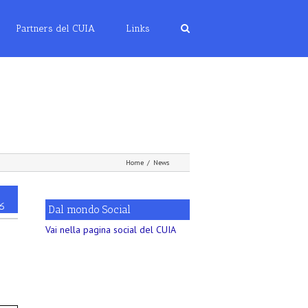
Partners del CUIA
Links
Home
/
News
26
Dal mondo Social
Vai nella pagina social del CUIA