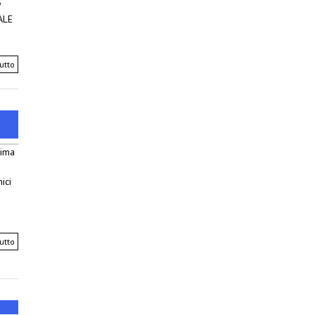
y
ALE
utto
sima
ici
a
utto