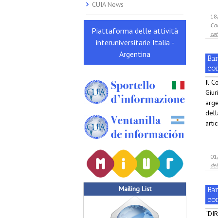
CUIA News
18
Co
Piattaforma delle attività
cat
interuniversitarie Italia -
Argentina
Ba
con
Il C
Giur
arge
dell
arti
01
de
Mailing List
Ba
co
“DI