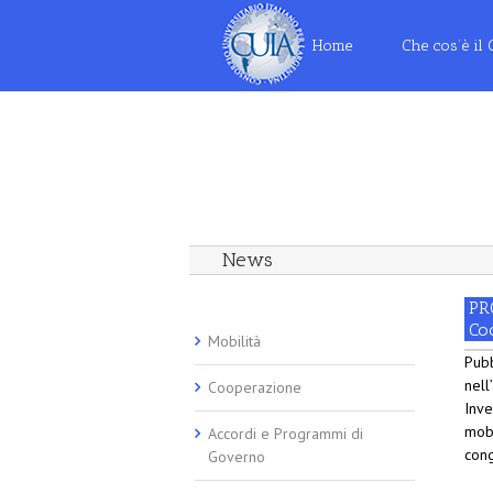
Home
Che cos’è il
News
PR
Co
Mobilità
Pubb
nell
Cooperazione
Inve
mobi
Accordi e Programmi di
cong
Governo