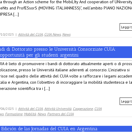
ia through an Action scheme for the MobiLIty And cooperation of UNiversit
deNts and ProfESsorS (MOVING ITALIANNESS)”, nell’ambito PIANO NAZION
IPRESA [...]
Leggi t
/10/2025
|
Attività del CUIA
,
CUIA News
,
News
di di Dottorato presso le Università Consorziate CUIA:
opportunità per gli studenti argentini
UIA è lieto di promuovere i bandi di dottorato attualmente aperti o di pros
licazione, presso le Università italiane aderenti al consorzio. L’iniziativa si
risce nel quadro delle attività del CUIA volte a rafforzare i legami accadem
Italia e Argentina, con l’obiettivo di incoraggiare la mobilità studentesca e l
erazione scientifica tra i [...]
Leggi t
/06/2025
|
Attività del CUIA
,
Attività Università
,
Cooperazione
,
CUIA
ws
,
Formazione
,
Mobilità
,
News
,
Partners del CUIA
 Edición de las Jornadas del CUIA en Argentina