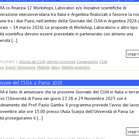
UIA co-finanzia 12 Workshops, Laboratori e/o Iniziative scientifiche di
erazione interuniversitaria tra Italia e Argentina finalizzati a favorire la ric
ne tra i due Paesi, nell’ambito delle Giornate del CUIA in Argentina 2026 
raio – 14 marzo 2026). Le proposte di Workshop, Laboratorio o altro tipo 
vità scientifica devono essere presentate in partenariato con almeno una
rsità [...]
Leggi t
/11/2025
|
Attività del CUIA
,
Attività Università
,
Cooperazione
,
CUIA
ws
,
Eventi
,
Formazione
,
Mobilità
,
News
,
WebSite Argentina
ornate del CUIA a Pavia 2025
UIA è lieto di annunciare che le prossime Giornate del CUIA in Italia si terr
so l'Università di Pavia nei giorni 27, 28 e 29 Novembre 2025 con il
dinamento del Prof. Paolo Gamba. Il programma prevede l'avvio dei lavori
ovembre alle ore 15.00 presso l'Aula Scarpa dell'Università di Pavia. Le
vità proseguiranno il [...]
Leggi t