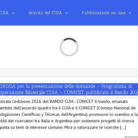
 CUIA
Attività del CUIA
Pubblicazioni on-line
Loading...
OROGA per la presentazione delle domande – Programma di
operazione Bilaterale CUIA – CONICET, pubblicato il Bando 20
licata l'edizione 2026 del BANDO CUIA - CONICET Il bando, emanato
’ambito dell’accordo-quadro tra il CUIA e il CONICET (Consejo Nacional de
stigaciones Científicas y Técnicas dell'Argentina), promuove lo scambio e la
lità dei ricercatori tra Italia e Argentina per sostenere progetti di ricerca
iunta su temi di interesse comune. Mira a valorizzare le ricerche [...]