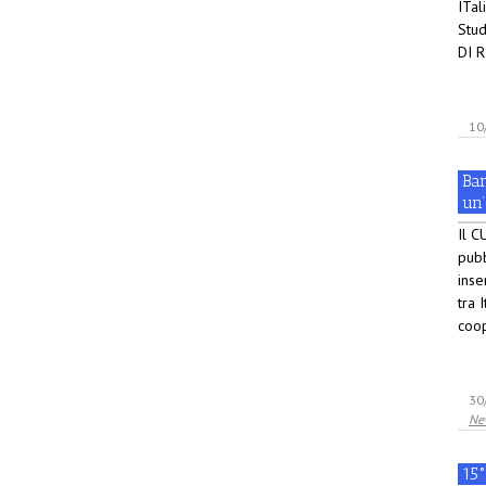
ITal
Stu
DI R
10
Ban
un’
Il C
pubb
inse
tra 
coop
30
Ne
15°