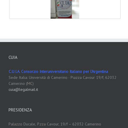
CUIA
C.U.I.A. Consorzio Interuniversitario Italiano per l'Argentina
Sede Italia: Università di Camerino - Piazza Cavour 19/f, 62032
Camerino (MC)
cuia@legalmail.it
PRESIDENZA
Palazzo Ducale,
P.zza Cavour, 19/f – 62032 Camerino