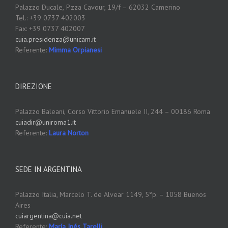
Palazzo Ducale,
P.zza Cavour, 19/f – 62032 Camerino
Tel.: +39 0737 402003
Fax: +39 0737 402007
cuia.presidenza@unicam.it
Referente:
Mimma Orpianesi
DIREZIONE
Palazzo Baleani,
Corso Vittorio Emanuele II, 244 – 00186 Roma
cuiadir@uniroma1.it
Referente:
Laura Norton
SEDE IN ARGENTINA
Palazzo Italia, Marcelo T. de Alvear 1149, 5°p. – 1058 Buenos
Aires
cuiargentina@cuia.net
Referente:
María Inés Tarelli