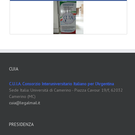
CUIA
C.U.I.A. Consorzio Interuniversitario Italiano per l'Argentina
Sede Italia: Università di Camerino - Piazza Cavour 19/f, 62032
Camerino (MC)
cuia@legalmail.it
PRESIDENZA