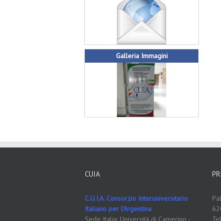
Galleria Immagini
CUIA
PR
C.U.I.A. Consorzio Interuniversitario
Pa
Italiano per l'Argentina
62
Sede Italia: Università di Camerino -
Te