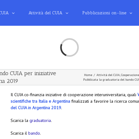
 CUIA
Attività del CUIA
Pubblicazioni on-line
Loading...
ando CUIA per iniziative
Home
/
Attività del CUIA
,
Cooperazion
ina 2019
Pubblicata la graduatoria del bando CUIA
Il CUIA co-finanzia iniziative di cooperazione interuniversitaria, quali
scientifiche tra Italia e Argentina
finalizzati a favorire la ricerca comu
del CUIA in Argentina 2019
.
Scarica la
graduatoria
.
Scarica il
bando
.