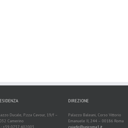
ESIDENZA
DIREZIONE
lazzo Ducale,
P.zza Cavour, 19/f –
Palazzo Baleani,
Corso Vittorio
032 Camerino
Emanuele II, 244 – 00186 Roma
l.: +39 0737 402003
cuiadir@uniroma1.it