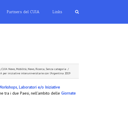
Partners del CUIA
Links
e
,
CUIA News
,
Mobilità
,
News
,
Ricerca
,
Senza categoria
/
 per iniziative interuniversitarie con l’Argentina 2019
Workshops, Laboratori e/o Iniziative
ne tra i due Paesi, nell’ambito delle
Giornate