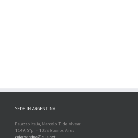
SEDE IN ARGENTINA
Palazzo Italia, Marcelo T. de Alvear
1149, 5°p. – 1058 Buenos Aires
cuiargentina@cuia.net