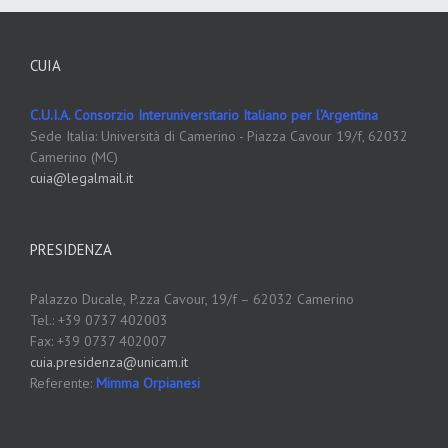
CUIA
C.U.I.A. Consorzio Interuniversitario Italiano per l'Argentina
Sede Italia: Università di Camerino - Piazza Cavour 19/f, 62032
Camerino (MC)
cuia@legalmail.it
PRESIDENZA
Palazzo Ducale,
P.zza Cavour, 19/f – 62032 Camerino
Tel.: +39 0737 402003
Fax: +39 0737 402007
cuia.presidenza@unicam.it
Referente:
Mimma Orpianesi