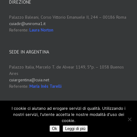
DIREZIONE
Palazzo Baleani,
Corso Vittorio Emanuele II, 244 – 00186 Roma
cuiadir@uniroma1.it
Referente:
Laura Norton
SEDE IN ARGENTINA
Palazzo Italia, Marcelo T. de Alvear 1149, 5°p. – 1058 Buenos
Aires
cuiargentina@cuia.net
Referente:
María Inés Tarelli
I cookie ci aiutano ad erogare servizi di qualità. Utilizzando i
nostri servizi, l'utente accetta le nostre modalità d'uso dei
cookie.
Copyright 2012 - 2016 CUIA
Cookie Policy
Ok
Leggi di più