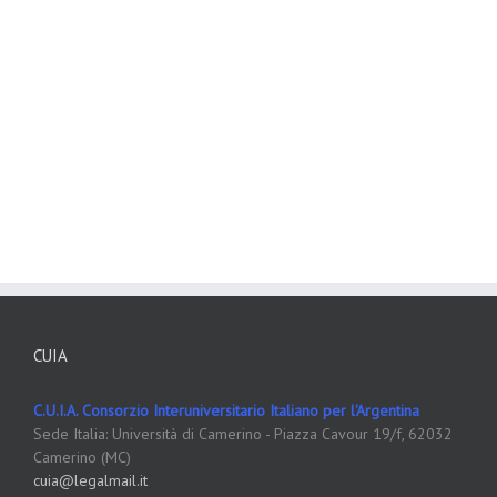
CUIA
C.U.I.A. Consorzio Interuniversitario Italiano per l'Argentina
Sede Italia: Università di Camerino - Piazza Cavour 19/f, 62032
Camerino (MC)
cuia@legalmail.it