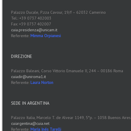
Palazzo Ducale,
P.zza Cavour, 19/f – 62032 Camerino
Tel.: +39 0737 402003
Fax: +39 0737 402007
cuia.presidenza@unicam.it
Referente:
Mimma Orpianesi
DIREZIONE
Palazzo Baleani,
Corso Vittorio Emanuele II, 244 – 00186 Roma
cuiadir@uniroma1.it
Referente:
Laura Norton
SEDE IN ARGENTINA
Palazzo Italia, Marcelo T. de Alvear 1149, 5°p. – 1058 Buenos Aires
cuiargentina@cuia.net
Referente:
María Inés Tarelli