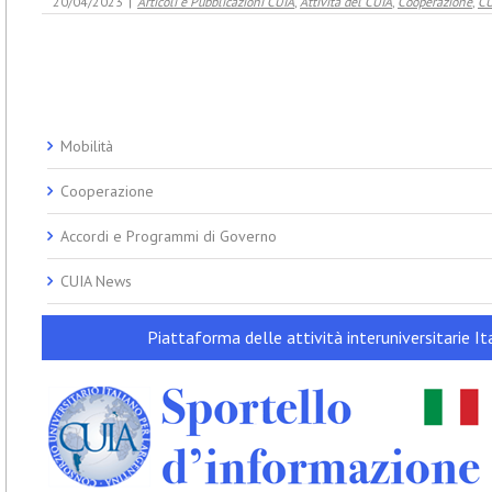
20/04/2023
|
Articoli e Pubblicazioni CUIA
,
Attività del CUIA
,
Cooperazione
,
CU
Mobilità
Cooperazione
Accordi e Programmi di Governo
CUIA News
Piattaforma delle attività interuniversitarie Ita