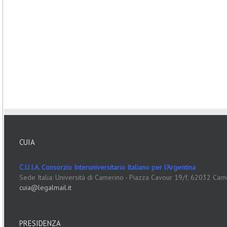
CUIA
C.U.I.A. Consorzio Interuniversitario Italiano per l'Argentina
Sede Italia: Università di Camerino - Piazza Cavour 19/f, 62032 Cam
cuia@legalmail.it
PRESIDENZA