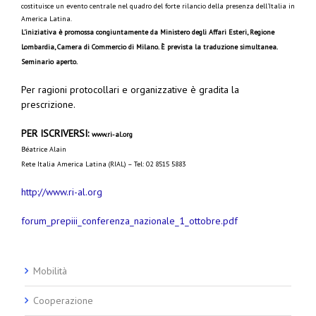
costituisce un evento centrale nel quadro del forte rilancio della presenza dell’Italia in
America Latina.
L’iniziativa è promossa congiuntamente da Ministero degli Affari Esteri, Regione
Lombardia, Camera di Commercio di Milano. È prevista la traduzione simultanea.
Seminario aperto.
Per ragioni protocollari e organizzative è gradita la
prescrizione.
PER ISCRIVERSI:
www.ri-al.org
Béatrice Alain
Rete Italia America Latina (RIAL) – Tel: 02 8515 5883
http://www.ri-al.org
forum_prepiii_conferenza_nazionale_1_ottobre.pdf
Mobilità
Cooperazione