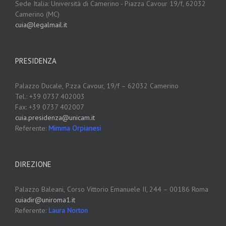
Sede Italia: Università di Camerino - Piazza Cavour 19/f, 62032
Camerino (MC)
cuia@legalmail.it
PRESIDENZA
Palazzo Ducale,
P.zza Cavour, 19/f – 62032 Camerino
Tel.: +39 0737 402003
Fax: +39 0737 402007
cuia.presidenza@unicam.it
Referente:
Mimma Orpianesi
DIREZIONE
Palazzo Baleani,
Corso Vittorio Emanuele II, 244 – 00186 Roma
cuiadir@uniroma1.it
Referente:
Laura Norton