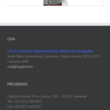
CUIA
C.U.I.A. Consorzio Interuniversitario Italiano per l'Argentina
Sede Italia: Università di Camerino - Piazza Cavour 19/f, 62032
Camerino (MC)
cuia@legalmail.it
PRESIDENZA
Palazzo Ducale,
P.zza Cavour, 19/f – 62032 Camerino
Tel.: +39 0737 402003
Fax: +39 0737 402007