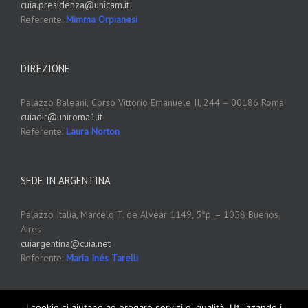
cuia.presidenza@unicam.it
Referente:
Mimma Orpianesi
DIREZIONE
Palazzo Baleani,
Corso Vittorio Emanuele II, 244 – 00186 Roma
cuiadir@uniroma1.it
Referente:
Laura Norton
SEDE IN ARGENTINA
Palazzo Italia, Marcelo T. de Alvear 1149, 5°p. – 1058 Buenos
Aires
cuiargentina@cuia.net
Referente:
María Inés Tarelli
I cookie ci aiutano ad erogare servizi di qualità. Utilizzando i