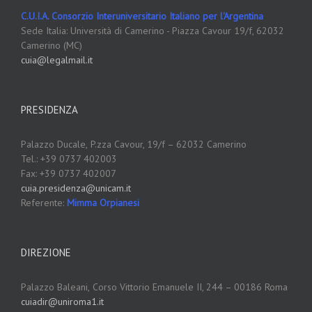
C.U.I.A. Consorzio Interuniversitario Italiano per l'Argentina
Sede Italia: Università di Camerino - Piazza Cavour 19/f, 62032
Camerino (MC)
cuia@legalmail.it
PRESIDENZA
Palazzo Ducale,
P.zza Cavour, 19/f – 62032 Camerino
Tel.: +39 0737 402003
Fax: +39 0737 402007
cuia.presidenza@unicam.it
Referente:
Mimma Orpianesi
DIREZIONE
Palazzo Baleani,
Corso Vittorio Emanuele II, 244 – 00186 Roma
cuiadir@uniroma1.it