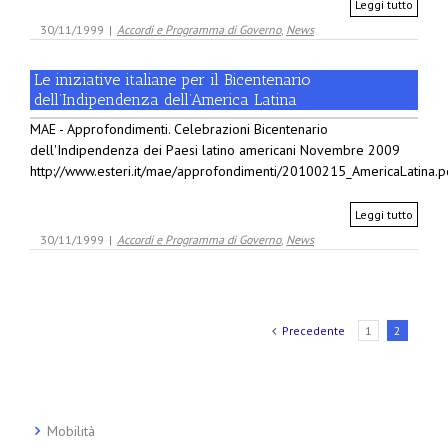
Leggi tutto
30/11/1999
|
Accordi e Programma di Governo
,
News
Le iniziative italiane per il Bicentenario
dell’Indipendenza dell’America Latina
MAE - Approfondimenti. Celebrazioni Bicentenario
dell'Indipendenza dei Paesi latino americani Novembre 2009
http://www.esteri.it/mae/approfondimenti/20100215_AmericaLatina.p
Leggi tutto
30/11/1999
|
Accordi e Programma di Governo
,
News
Precedente
1
2
Mobilità