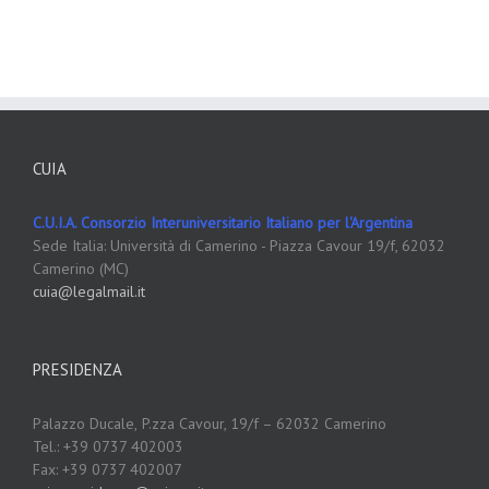
CUIA
C.U.I.A. Consorzio Interuniversitario Italiano per l'Argentina
Sede Italia: Università di Camerino - Piazza Cavour 19/f, 62032
Camerino (MC)
cuia@legalmail.it
PRESIDENZA
Palazzo Ducale,
P.zza Cavour, 19/f – 62032 Camerino
Tel.: +39 0737 402003
Fax: +39 0737 402007