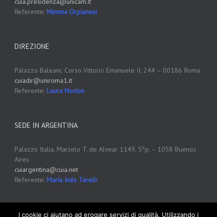
cuia.presidenza@unicam.it
Referente:
Mimma Orpianesi
DIREZIONE
Palazzo Baleani,
Corso Vittorio Emanuele II, 244 – 00186 Roma
cuiadir@uniroma1.it
Referente:
Laura Norton
SEDE IN ARGENTINA
Palazzo Italia, Marcelo T. de Alvear 1149, 5°p. – 1058 Buenos
Aires
cuiargentina@cuia.net
Referente:
María Inés Tarelli
I cookie ci aiutano ad erogare servizi di qualità. Utilizzando i