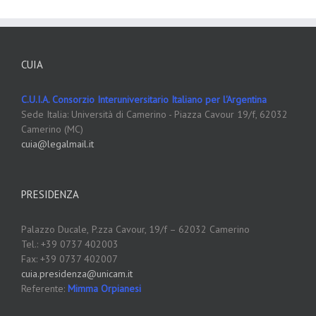
CUIA
C.U.I.A. Consorzio Interuniversitario Italiano per l'Argentina
Sede Italia: Università di Camerino - Piazza Cavour 19/f, 62032
Camerino (MC)
cuia@legalmail.it
PRESIDENZA
Palazzo Ducale,
P.zza Cavour, 19/f – 62032 Camerino
Tel.: +39 0737 402003
Fax: +39 0737 402007
cuia.presidenza@unicam.it
Referente:
Mimma Orpianesi