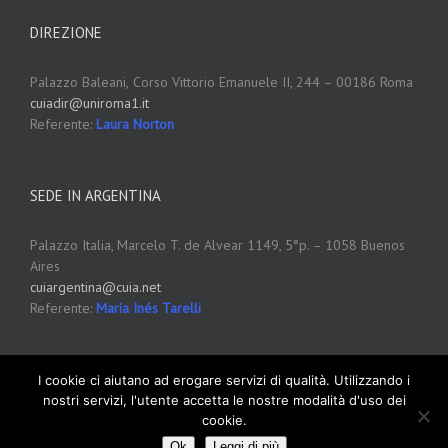
DIREZIONE
Palazzo Baleani,
Corso Vittorio Emanuele II, 244 – 00186 Roma
cuiadir@uniroma1.it
Referente:
Laura Norton
SEDE IN ARGENTINA
Palazzo Italia, Marcelo T. de Alvear 1149, 5°p. – 1058 Buenos
Aires
cuiargentina@cuia.net
Referente:
María Inés Tarelli
I cookie ci aiutano ad erogare servizi di qualità. Utilizzando i
nostri servizi, l'utente accetta le nostre modalità d'uso dei
cookie.
Copyright 2012 - 2016 CUIA
Cookie Policy
Ok
Leggi di più