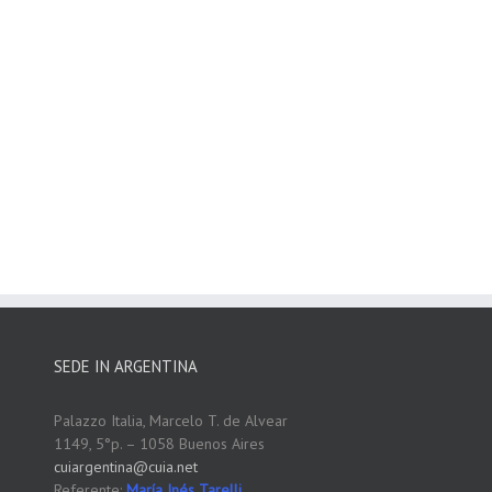
SEDE IN ARGENTINA
Palazzo Italia, Marcelo T. de Alvear
1149, 5°p. – 1058 Buenos Aires
cuiargentina@cuia.net
Referente:
María Inés Tarelli