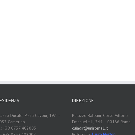
ESIDENZA
DIREZIONE
lazzo Ducale,
P.zza Cavour, 19/f –
Palazzo Baleani,
Corso Vittorio
032 Camerino
Emanuele II, 244 – 00186 Roma
l.: +39 0737 402003
cuiadir@uniroma1.it
x: +39 0737 402007
Referente:
Laura Norton