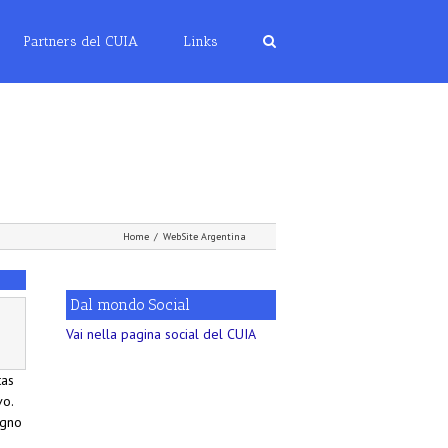
Partners del CUIA
Links
Home
/
WebSite Argentina
Dal mondo Social
Vai nella pagina social del CUIA
tas
vo.
ugno