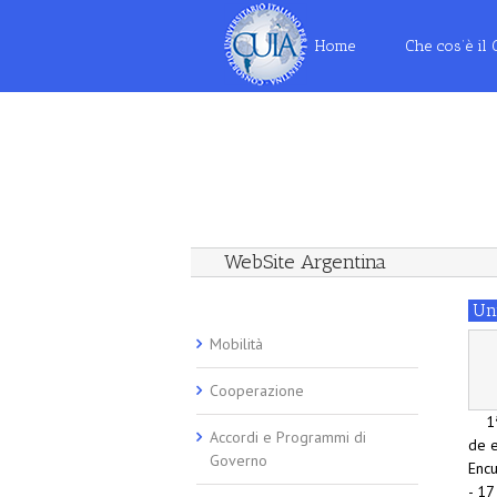
Home
Che cos’è il
WebSite Argentina
Un
Mobilità
Cooperazione
1ª f
Accordi e Programmi di
de e
Governo
Encu
- 17