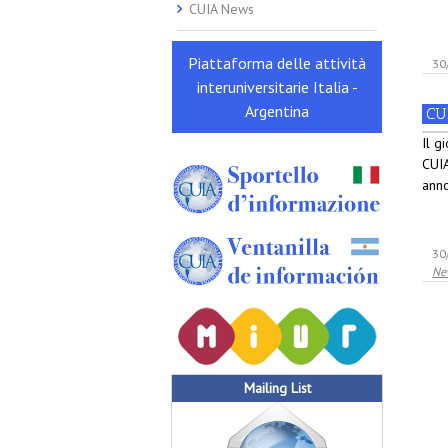
CUIA News
Piattaforma delle attività
30
interuniversitarie Italia -
Argentina
CU
Il g
CUIA
ann
30
Ne
Mailing List