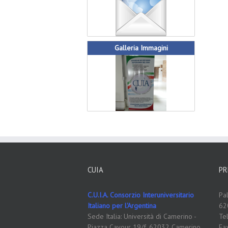
Galleria Immagini
CUIA
PR
C.U.I.A. Consorzio Interuniversitario
Pa
Italiano per l'Argentina
62
Sede Italia: Università di Camerino -
Te
Piazza Cavour 19/f, 62032 Camerino
Fa