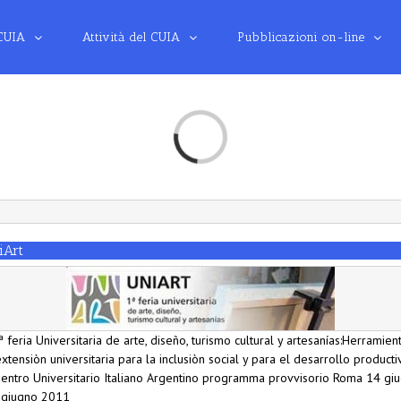
 CUIA
Attività del CUIA
Pubblicazioni on-line
Loading...
iArt
eria Universitaria de arte, diseño, turismo cultural y artesanías:Herramien
xtensiòn universitaria para la inclusiòn social y para el desarrollo producti
entro Universitario Italiano Argentino programma provvisorio Roma 14 gi
 giugno 2011