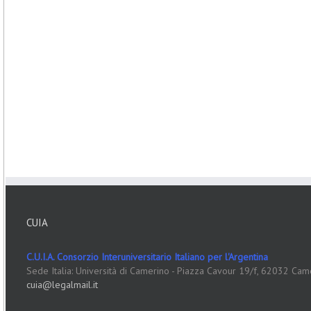
CUIA
C.U.I.A. Consorzio Interuniversitario Italiano per l'Argentina
Sede Italia: Università di Camerino - Piazza Cavour 19/f, 62032 Cam
cuia@legalmail.it