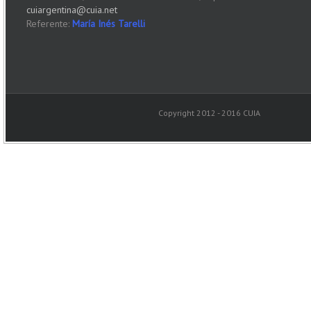
cuiargentina@cuia.net
Referente:
María Inés Tarelli
Copyright 2012 - 2016 CUIA