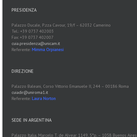
PRESIDENZA
Palazzo Ducale,
P.zza Cavour, 19/f – 62032 Camerino
Tel.: +39 0737 402003
Fax: +39 0737 402007
cuia.presidenza@unicam.it
Referente:
Mimma Orpianesi
DIREZIONE
Palazzo Baleani,
Corso Vittorio Emanuele II, 244 – 00186 Roma
cuiadir@uniroma1.it
Referente:
Laura Norton
SEDE IN ARGENTINA
Palazzo Italia, Marcelo T. de Alvear 1149, 5°p. – 1058 Buenos Aires