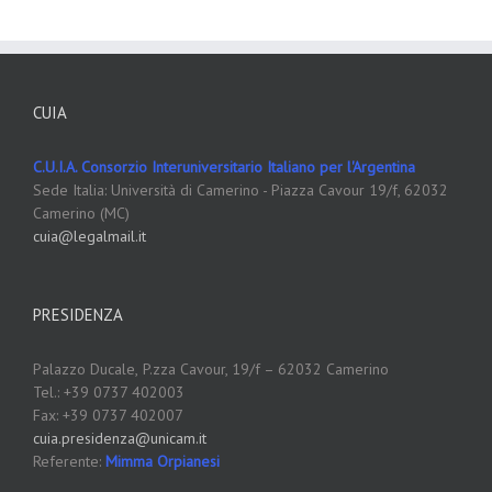
CUIA
C.U.I.A. Consorzio Interuniversitario Italiano per l'Argentina
Sede Italia: Università di Camerino - Piazza Cavour 19/f, 62032
Camerino (MC)
cuia@legalmail.it
PRESIDENZA
Palazzo Ducale,
P.zza Cavour, 19/f – 62032 Camerino
Tel.: +39 0737 402003
Fax: +39 0737 402007
cuia.presidenza@unicam.it
Referente:
Mimma Orpianesi