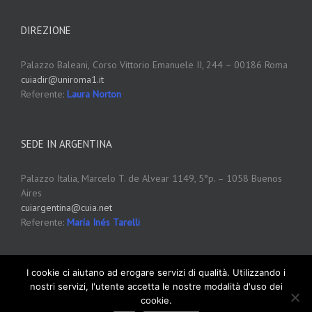
DIREZIONE
Palazzo Baleani,
Corso Vittorio Emanuele II, 244 – 00186 Roma
cuiadir@uniroma1.it
Referente:
Laura Norton
SEDE IN ARGENTINA
Palazzo Italia, Marcelo T. de Alvear 1149, 5°p. – 1058 Buenos
Aires
cuiargentina@cuia.net
Referente:
María Inés Tarelli
I cookie ci aiutano ad erogare servizi di qualità. Utilizzando i
nostri servizi, l'utente accetta le nostre modalità d'uso dei
cookie.
Copyright 2012 - 2016 CUIA
Cookie Policy