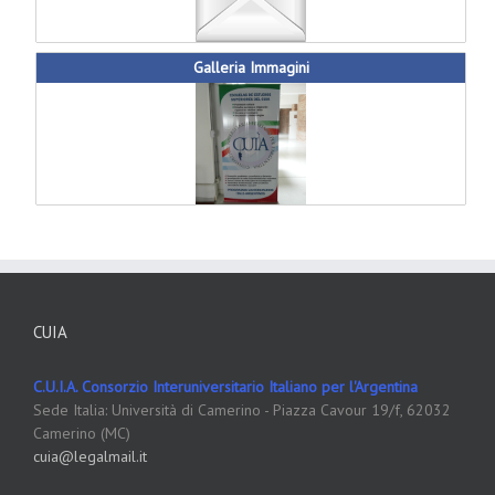
Galleria Immagini
CUIA
C.U.I.A. Consorzio Interuniversitario Italiano per l'Argentina
Sede Italia: Università di Camerino - Piazza Cavour 19/f, 62032
Camerino (MC)
cuia@legalmail.it