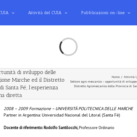
 CUIA
Attività del CUIA
Pubblicazioni on-line
Loading...
tunità di sviluppo delle
Home
/
Attività 
ione Marche ed il Distretto
Settore agro meccanico – opportunità di sviluppo
i Santa Fé; l’esperienza
Distretto Agromeccanico della Provincia di San
na diretta
2008 – 2009 Formazione – UNIVERSITÀ POLITECNICA DELLE MARCHE
Partner in Argentina: Universidad Nacional del Litoral (Santa Fé)
Docente di riferimento: Rodolfo Santilocchi,
Professore Ordinario