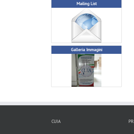
Mailing List
Galleria Immagini
CUIA
PR