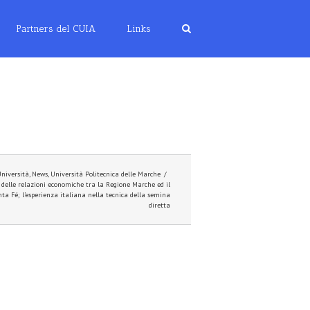
Partners del CUIA
Links
Università
,
News
,
Università Politecnica delle Marche
/
 delle relazioni economiche tra la Regione Marche ed il
ta Fé; l’esperienza italiana nella tecnica della semina
diretta