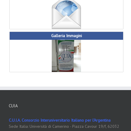
Galleria Immagini
CUIA
C.U.I.A. Consorzio Interuniversitario Italiano per l'Argentina
Sede Italia: Università di Camerino - Piazza Cavour 19/f, 62032