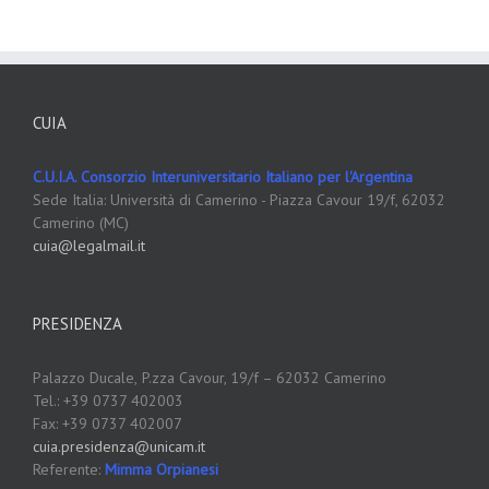
CUIA
C.U.I.A. Consorzio Interuniversitario Italiano per l'Argentina
Sede Italia: Università di Camerino - Piazza Cavour 19/f, 62032
Camerino (MC)
cuia@legalmail.it
PRESIDENZA
Palazzo Ducale,
P.zza Cavour, 19/f – 62032 Camerino
Tel.: +39 0737 402003
Fax: +39 0737 402007
cuia.presidenza@unicam.it
Referente:
Mimma Orpianesi