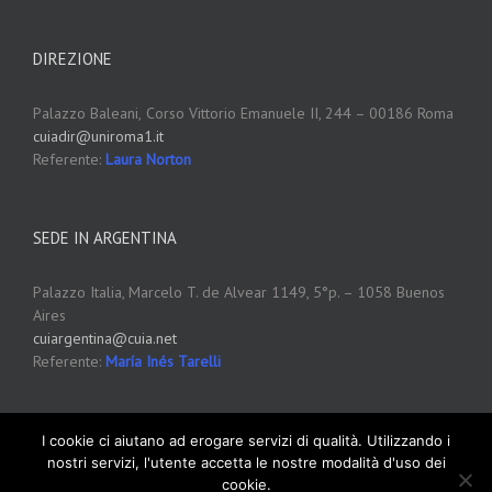
DIREZIONE
Palazzo Baleani,
Corso Vittorio Emanuele II, 244 – 00186 Roma
cuiadir@uniroma1.it
Referente:
Laura Norton
SEDE IN ARGENTINA
Palazzo Italia, Marcelo T. de Alvear 1149, 5°p. – 1058 Buenos
Aires
cuiargentina@cuia.net
Referente:
María Inés Tarelli
I cookie ci aiutano ad erogare servizi di qualità. Utilizzando i
nostri servizi, l'utente accetta le nostre modalità d'uso dei
cookie.