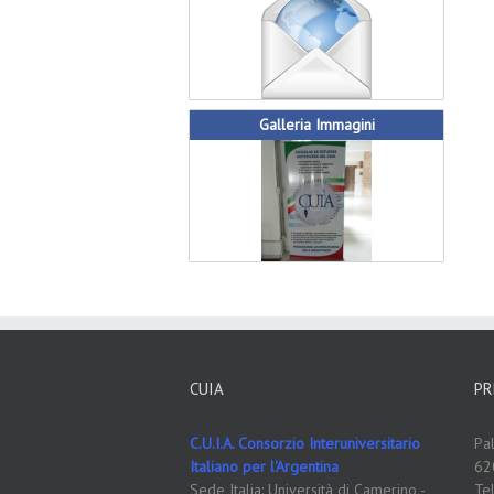
Galleria Immagini
CUIA
PR
C.U.I.A. Consorzio Interuniversitario
Pa
Italiano per l'Argentina
62
Sede Italia: Università di Camerino -
Te