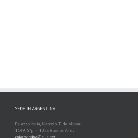
SEDE IN ARGENTINA
Palazzo Italia, Marcelo T. de Alvear
1149, 5°p. – 1058 Buenos Aires
cuiargentina@cuia.net