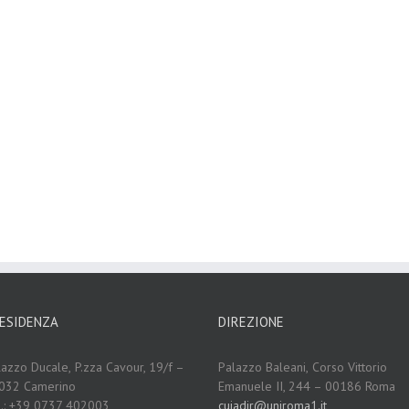
ESIDENZA
DIREZIONE
lazzo Ducale,
P.zza Cavour, 19/f –
Palazzo Baleani,
Corso Vittorio
032 Camerino
Emanuele II, 244 – 00186 Roma
l.: +39 0737 402003
cuiadir@uniroma1.it