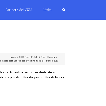
Partners del CUIA
Links
Home
/
CUIA News
,
Mobilità
,
News
,
Ricerca
/
i studio post-laurea per cittadini italiani – Bando 2019
bblica Argentina per borse destinate a
di progetti di dottorato, post-dottorati, lauree