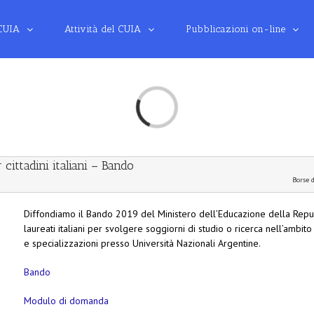
 CUIA
Attività del CUIA
Pubblicazioni on-line
Loading...
cittadini italiani – Bando
Borse d
Diffondiamo il Bando 2019 del Ministero dell’Educazione della Repu
laureati italiani per svolgere soggiorni di studio o ricerca nell’ambito 
e specializzazioni presso Università Nazionali Argentine.
Link
Bando
utili:
Modulo di domanda