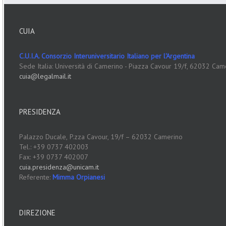
CUIA
C.U.I.A. Consorzio Interuniversitario Italiano per l'Argentina
Sede Italia: Università di Camerino - Piazza Cavour 19/f, 62032 Cam
cuia@legalmail.it
PRESIDENZA
Palazzo Ducale,
P.zza Cavour, 19/f – 62032 Camerino
Tel.: +39 0737 402003
Fax: +39 0737 402007
cuia.presidenza@unicam.it
Referente:
Mimma Orpianesi
DIREZIONE