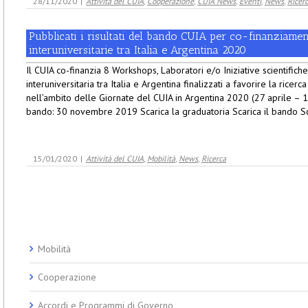
28/11/2020
|
Attività del CUIA
,
Cooperazione
,
CUIA News
,
Eventi
,
News
,
Ricer
Pubblicati i risultati del bando CUIA per co-finanziament
interuniversitarie tra Italia e Argentina 2020
Il CUIA co-finanzia 8 Workshops, Laboratori e/o Iniziative scientific
interuniversitaria tra Italia e Argentina finalizzati a favorire la ricer
nell’ambito delle Giornate del CUIA in Argentina 2020 (27 aprile –
bando: 30 novembre 2019 Scarica la graduatoria Scarica il bando Scari
15/01/2020
|
Attività del CUIA
,
Mobilità
,
News
,
Ricerca
Mobilità
Cooperazione
Accordi e Programmi di Governo