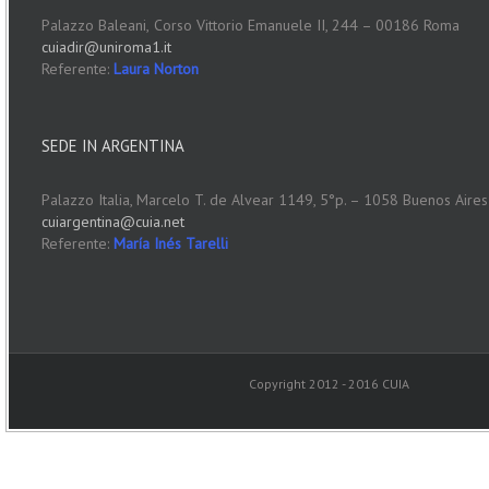
Palazzo Baleani,
Corso Vittorio Emanuele II, 244 – 00186 Roma
cuiadir@uniroma1.it
Referente:
Laura Norton
SEDE IN ARGENTINA
Palazzo Italia, Marcelo T. de Alvear 1149, 5°p. – 1058 Buenos Aires
cuiargentina@cuia.net
Referente:
María Inés Tarelli
Copyright 2012 - 2016 CUIA