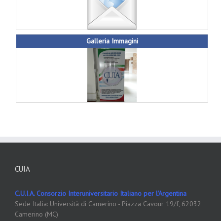
Galleria Immagini
CUIA
C.U.I.A. Consorzio Interuniversitario Italiano per l'Argentina
Sede Italia: Università di Camerino - Piazza Cavour 19/f, 62032
Camerino (MC)