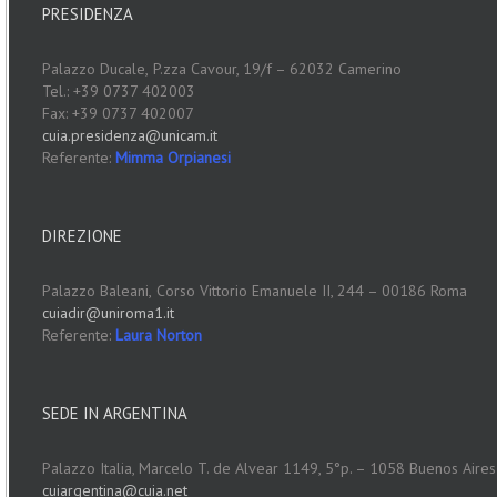
PRESIDENZA
Palazzo Ducale,
P.zza Cavour, 19/f – 62032 Camerino
Tel.: +39 0737 402003
Fax: +39 0737 402007
cuia.presidenza@unicam.it
Referente:
Mimma Orpianesi
DIREZIONE
Palazzo Baleani,
Corso Vittorio Emanuele II, 244 – 00186 Roma
cuiadir@uniroma1.it
Referente:
Laura Norton
SEDE IN ARGENTINA
Palazzo Italia, Marcelo T. de Alvear 1149, 5°p. – 1058 Buenos Aires
cuiargentina@cuia.net