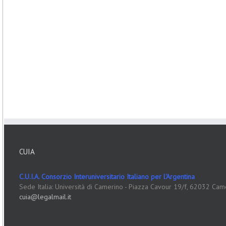
CUIA
C.U.I.A. Consorzio Interuniversitario Italiano per l'Argentina
Sede Italia: Università di Camerino - Piazza Cavour 19/f, 62032 Cam
cuia@legalmail.it