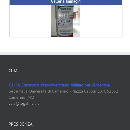
Galleria Immagini
CUIA
C.U.I.A. Consorzio Interuniversitario Italiano per l'Argentina
Sede Italia: Università di Camerino - Piazza Cavour 19/f, 62032
Camerino (MC)
cuia@legalmail.it
PRESIDENZA