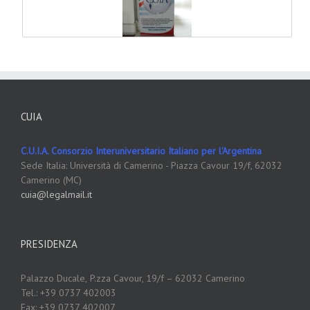
CUIA
C.U.I.A. Consorzio Interuniversitario Italiano per l'Argentina
Sede Italia: Università di Camerino - Piazza Cavour 19/f, 62032
Camerino (MC)
cuia@legalmail.it
PRESIDENZA
Palazzo Ducale,
P.zza Cavour, 19/f – 62032 Camerino
Tel.: +39 0737 402003
Fax: +39 0737 402007