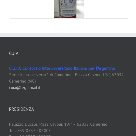
CUIA
C.U.I.A. Consorzio Interuniversitario Italiano per l'Argentina
Sede Italia: Università di Camerino - Piazza Cavour 19/f, 62032
Camerino (MC)
cuia@legalmail.it
PRESIDENZA
Palazzo Ducale,
P.zza Cavour, 19/f – 62032 Camerino
Tel.: +39 0737 402003