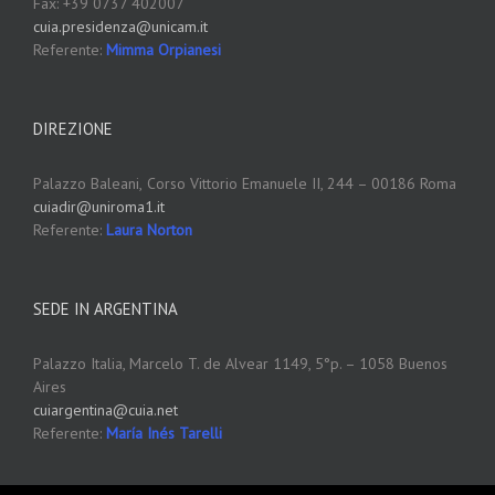
Fax: +39 0737 402007
cuia.presidenza@unicam.it
Referente:
Mimma Orpianesi
DIREZIONE
Palazzo Baleani,
Corso Vittorio Emanuele II, 244 – 00186 Roma
cuiadir@uniroma1.it
Referente:
Laura Norton
SEDE IN ARGENTINA
Palazzo Italia, Marcelo T. de Alvear 1149, 5°p. – 1058 Buenos
Aires
cuiargentina@cuia.net
Referente:
María Inés Tarelli