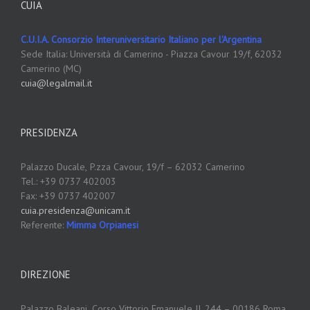
CUIA
C.U.I.A. Consorzio Interuniversitario Italiano per l'Argentina
Sede Italia: Università di Camerino - Piazza Cavour 19/f, 62032
Camerino (MC)
cuia@legalmail.it
PRESIDENZA
Palazzo Ducale,
P.zza Cavour, 19/f – 62032 Camerino
Tel.: +39 0737 402003
Fax: +39 0737 402007
cuia.presidenza@unicam.it
Referente:
Mimma Orpianesi
DIREZIONE
Palazzo Baleani,
Corso Vittorio Emanuele II, 244 – 00186 Roma