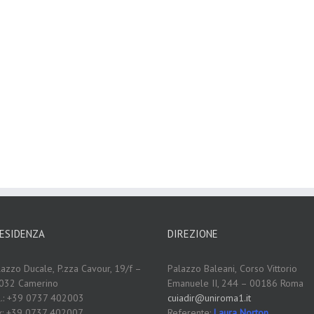
ESIDENZA
DIREZIONE
lazzo Ducale,
P.zza Cavour, 19/f –
Palazzo Baleani,
Corso Vittorio
032 Camerino
Emanuele II, 244 – 00186 Roma
l.: +39 0737 402003
cuiadir@uniroma1.it
x: +39 0737 402007
Referente:
Laura Norton