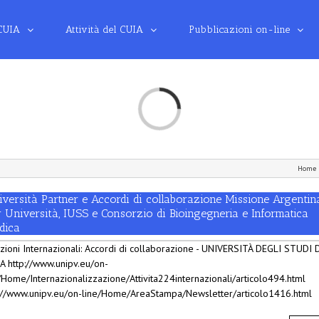
 CUIA
Attività del CUIA
Pubblicazioni on-line
Loading...
Home
versità Partner e Accordi di collaborazione Missione Argentin
 Università, IUSS e Consorzio di Bioingegneria e Informatica
dica
zioni Internazionali: Accordi di collaborazione - UNIVERSITÀ DEGLI STUDI 
A http://www.unipv.eu/on-
/Home/Internazionalizzazione/Attivita224internazionali/articolo494.html
://www.unipv.eu/on-line/Home/AreaStampa/Newsletter/articolo1416.html