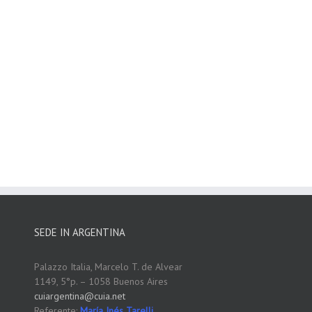
SEDE IN ARGENTINA
Palazzo Italia, Marcelo T. de Alvear
1149, 5°p. – 1058 Buenos Aires
cuiargentina@cuia.net
Referente:
María Inés Tarelli