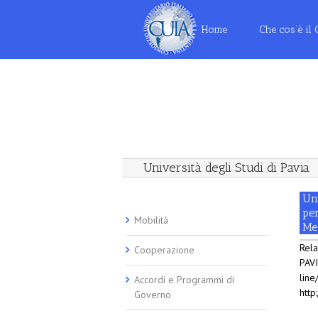
Home
Che cos’è il
Università degli Studi di Pavia
Uni
per
Mobilità
Me
Rela
Cooperazione
PAVI
line
Accordi e Programmi di
http
Governo