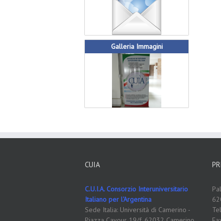
Galleria Immagini
CUIA
PR
C.U.I.A. Consorzio Interuniversitario
Pa
Italiano per l'Argentina
62
Sede Italia: Università di Camerino -
Te
Piazza Cavour 19/f, 62032 Camerino
Fa