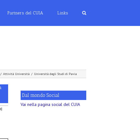
Partners del CUIA
Links
/
Attività Università
/
Università degli Studi di Pavia
a
Dal mondo Social
Vai nella pagina social del CUIA
DI