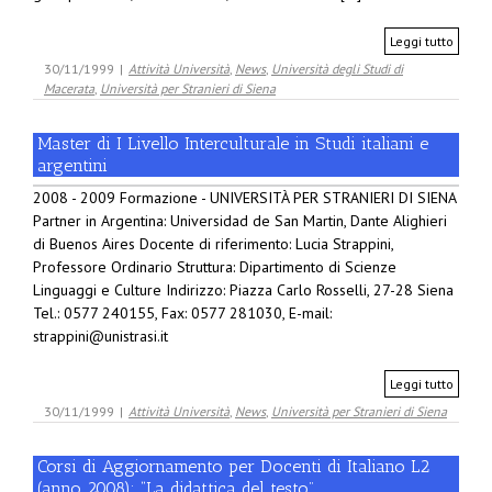
Leggi tutto
30/11/1999
|
Attività Università
,
News
,
Università degli Studi di
Macerata
,
Università per Stranieri di Siena
Master di I Livello Interculturale in Studi italiani e
argentini
2008 - 2009 Formazione - UNIVERSITÀ PER STRANIERI DI SIENA
Partner in Argentina: Universidad de San Martin, Dante Alighieri
di Buenos Aires Docente di riferimento: Lucia Strappini,
Professore Ordinario Struttura: Dipartimento di Scienze
Linguaggi e Culture Indirizzo: Piazza Carlo Rosselli, 27-28 Siena
Tel.: 0577 240155, Fax: 0577 281030, E-mail:
strappini@unistrasi.it
Leggi tutto
30/11/1999
|
Attività Università
,
News
,
Università per Stranieri di Siena
Corsi di Aggiornamento per Docenti di Italiano L2
(anno 2008): “La didattica del testo”