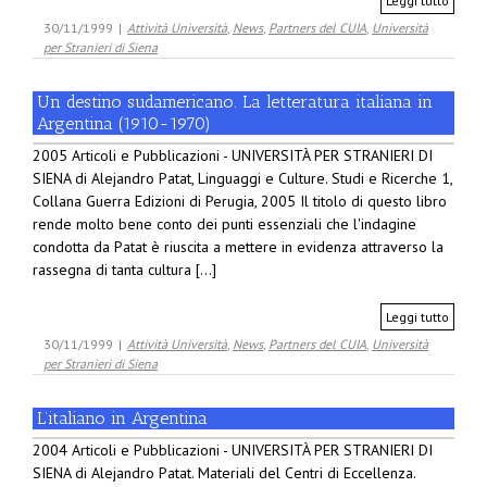
Leggi tutto
30/11/1999
|
Attività Università
,
News
,
Partners del CUIA
,
Università
per Stranieri di Siena
Un destino sudamericano. La letteratura italiana in
Argentina (1910-1970)
2005 Articoli e Pubblicazioni - UNIVERSITÀ PER STRANIERI DI
SIENA di Alejandro Patat, Linguaggi e Culture. Studi e Ricerche 1,
Collana Guerra Edizioni di Perugia, 2005 Il titolo di questo libro
rende molto bene conto dei punti essenziali che l'indagine
condotta da Patat è riuscita a mettere in evidenza attraverso la
rassegna di tanta cultura [...]
Leggi tutto
30/11/1999
|
Attività Università
,
News
,
Partners del CUIA
,
Università
per Stranieri di Siena
L’italiano in Argentina
2004 Articoli e Pubblicazioni - UNIVERSITÀ PER STRANIERI DI
SIENA di Alejandro Patat. Materiali del Centri di Eccellenza.