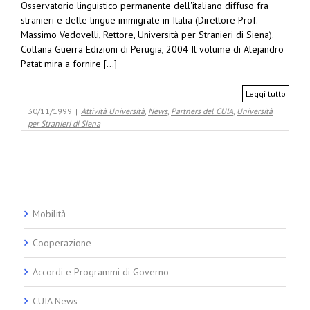
Osservatorio linguistico permanente dell'italiano diffuso fra
stranieri e delle lingue immigrate in Italia (Direttore Prof.
Massimo Vedovelli, Rettore, Università per Stranieri di Siena).
Collana Guerra Edizioni di Perugia, 2004 Il volume di Alejandro
Patat mira a fornire [...]
Leggi tutto
30/11/1999
|
Attività Università
,
News
,
Partners del CUIA
,
Università
per Stranieri di Siena
Mobilità
Cooperazione
Accordi e Programmi di Governo
CUIA News