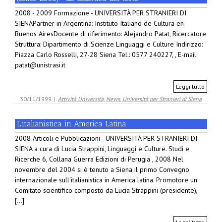
2008 - 2009 Formazione - UNIVERSITÀ PER STRANIERI DI
SIENAPartner in Argentina: Instituto Italiano de Cultura en
Buenos AiresDocente di riferimento: Alejandro Patat, Ricercatore
Struttura: Dipartimento di Scienze Linguaggi e Culture Indirizzo:
Piazza Carlo Rosselli, 27-28 Siena Tel.: 0577 240227, , E-mail:
patat@unistrasi.it
Leggi tutto
30/11/1999
|
Attività Università
,
News
,
Università per Stranieri di Siena
L’italianistica in America Latina
2008 Articoli e Pubblicazioni - UNIVERSITÀ PER STRANIERI DI
SIENA a cura di Lucia Strappini, Linguaggi e Culture. Studi e
Ricerche 6, Collana Guerra Edizioni di Perugia , 2008 Nel
novembre del 2004 si è tenuto a Siena il primo Convegno
internazionale sull'italianistica in America latina. Promotore un
Comitato scientifico composto da Lucia Strappini (presidente),
[...]