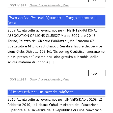
30/11/1999
|
Dalle Università membri
,
News
Eyes on Ice Festival “Quando il Tango incontra il
Jazz”
2009 Attività culturali, eventi, notizie - THE INTERNATIONAL
ASSOCIATION OF LIONS CLUBS27 Marzo 2009 ore 20.45,
Torino, Palazzo del Ghiaccio PalaTazzoli, Via Sanremo 67
Spettacolo e Milonga sul ghiaccio, Serata a favore del Service
Lions Clubs Distretto 108-IA1 “Screening Oculistico Itinerante nei
plessi prescolari”: esame oculistico gratuito ai bambini delle
scuole materne di Torino e [...]
Leggi tutto
30/11/1999
|
Dalle Università membri
,
News
L’Università per un mondo migliore
2010 Attività culturali, eventi, notizie - UNIVERSIDAD 20108-12
Febbraio 2010, La Habana, CubaIl Ministero dell'Educazione
Superiore e le Università della Repubblica di Cuba convocano