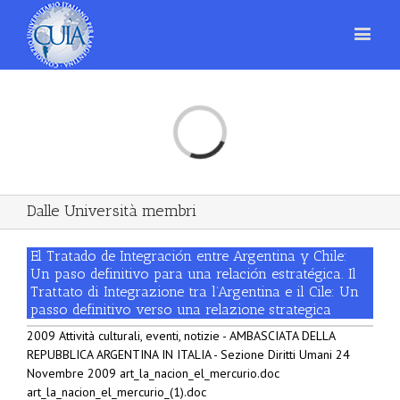
Loading...
Dalle Università membri
El Tratado de Integración entre Argentina y Chile:
Un paso definitivo para una relación estratégica. Il
Trattato di Integrazione tra l’Argentina e il Cile: Un
passo definitivo verso una relazione strategica
2009 Attività culturali, eventi, notizie - AMBASCIATA DELLA
REPUBBLICA ARGENTINA IN ITALIA - Sezione Diritti Umani 24
Novembre 2009 art_la_nacion_el_mercurio.doc
art_la_nacion_el_mercurio_(1).doc