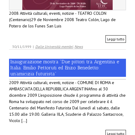
2008 Attività culturali, eventi, notizie - TEATRO COLON
(Centenario)29 de Noviembre 2008 Teatro Colón, Lago de
Potero de los Funes San Luis
Leggi tutto
30/11/1999
|
Dalle Università membri
,
News
Inaugurazione mostra “Due pittori tra Argentina e
Italia. Emilio Pettoruti ed Enzo Benedetto:
un’amicizia futurista”
2009 Attività culturali, eventi, notizie - COMUNE DI ROMA e
AMBASCIATA DELLA REPUBBLICA ARGENTINAfino al 30
dicembre 2009 L'esposizione chiude il programma di attività che
Roma ha sviluppato nel corso de 2009 per celebrare il il
Centenario del Manifesto Futurista Dal lunedì al sabato, dalle
15.00 alle 19.00. Galleria IILA, Scuderie di Palazzo Santacroce,
Vicolo [...]
Leggi tutto