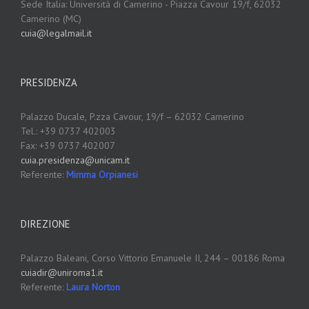
Sede Italia: Università di Camerino - Piazza Cavour 19/f, 62032
Camerino (MC)
cuia@legalmail.it
PRESIDENZA
Palazzo Ducale,
P.zza Cavour, 19/f – 62032 Camerino
Tel.: +39 0737 402003
Fax: +39 0737 402007
cuia.presidenza@unicam.it
Referente:
Mimma Orpianesi
DIREZIONE
Palazzo Baleani,
Corso Vittorio Emanuele II, 244 – 00186 Roma
cuiadir@uniroma1.it
Referente:
Laura Norton