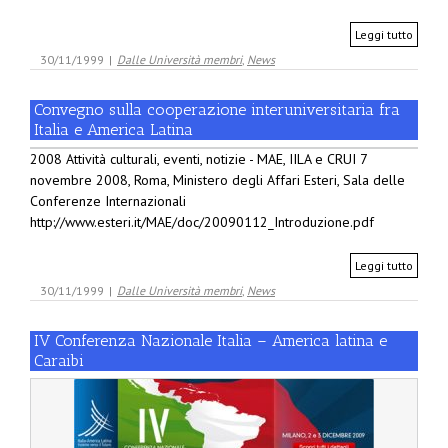
Leggi tutto
30/11/1999
|
Dalle Università membri
,
News
Convegno sulla cooperazione interuniversitaria fra
Italia e America Latina
2008 Attività culturali, eventi, notizie - MAE, IILA e CRUI 7
novembre 2008, Roma, Ministero degli Affari Esteri, Sala delle
Conferenze Internazionali
http://www.esteri.it/MAE/doc/20090112_Introduzione.pdf
Leggi tutto
30/11/1999
|
Dalle Università membri
,
News
IV Conferenza Nazionale Italia – America latina e
Caraibi