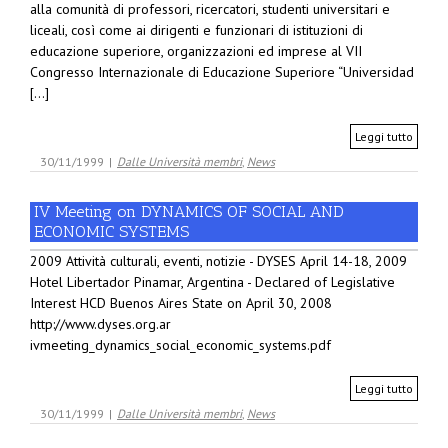
alla comunità di professori, ricercatori, studenti universitari e
liceali, così come ai dirigenti e funzionari di istituzioni di
educazione superiore, organizzazioni ed imprese al VII
Congresso Internazionale di Educazione Superiore “Universidad
[...]
Leggi tutto
30/11/1999
|
Dalle Università membri
,
News
IV Meeting on DYNAMICS OF SOCIAL AND
ECONOMIC SYSTEMS
2009 Attività culturali, eventi, notizie - DYSES April 14-18, 2009
Hotel Libertador Pinamar, Argentina - Declared of Legislative
Interest HCD Buenos Aires State on April 30, 2008
http://www.dyses.org.ar
ivmeeting_dynamics_social_economic_systems.pdf
Leggi tutto
30/11/1999
|
Dalle Università membri
,
News