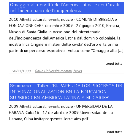
Omaggio alla civiltà dell’America latina e dei Caraibi
nel bicentenario dell’indipendenza
2010 Attività culturali, eventi, notizie - COMUNE DI BRESCIA e
FONDAZIONE CAB4 dicembre 2009 - 27 giugno 2010, Brescia,
Museo di Santa Giulia In occasione del bicentenario
dell'Indipendenza dell'America Latina dal dominio coloniale, la
mostra Inca Origine e misteri delle civilta' dell'oro e' la prima
parte di un percorso espositivo - voluto come ''Omaggio alla [...]
Leggi tutto
30/11/1999
|
Dalle Università membri
,
News
Seminario – Taller: “EL PAPEL DE LOS PROCESOS DE
INTERNACIONALIZACION EN LA EDUCACION
SUPERIOR EN AMERICA LATINA Y EL CARIBE”
2009 Attività culturali, eventi, notizie - UNIVERSIDAD DE LA
HABANA, Cuba16 - 17 de abril de 2009, Universidad de La
Habana, Cuba invitaprogsemtallerrelaies.pdf
Leggi tutto