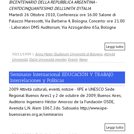
BICENTENARIO DELLA REPUBBLICA ARGENTINA -
CENTOCINQUANTESIMO DELL'UNITA' D'ITALIA
Martedì 26 Ottobre 2010, Conferenza: ore 16.00 Salone di
Palazzo Marescotti, Via Barberia 4, Bologna. Concerto: ore 21.00
- Laboratori DMS Auditorium, Via Azzogardino 65a, Bologna
Leggi tutto
30/11/1999
|
Alma Mater Studiorum Università di Bologna
,
Attività
Università
,
Dalle Università membri
,
Eventi
,
News
Seminario Internacional EDUCACIÓN Y TRABAJO.
Interrelaciones y Políticas
2009 Attività culturali, eventi, notizie - IIPE e UNESCO Sede
Regional Buenos Aires1 y 2 de octubre de 2009, Buenos Aires,
Auditorio Ingeniero Héctor Amorosi de la Fundación OSDE,
Avenida L.N. Alem 1067, 2do. Subsuelo http://www.iipe-
buenosaires.org.ar/seminarios
Leggi tutto