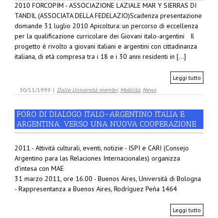
2010 FORCOPIM - ASSOCIAZIONE LAZIALE MAR Y SIERRAS DI
TANDIL (ASSOCIATA DELLA FEDELAZIO)Scadenza presentazione
domande 31 luglio 2010 Apicoltura: un percorso di eccellenza
per la qualificazione curricolare dei Giovani italo-argentini Il
progetto è rivolto a giovani italiani e argentini con cittadinanza
italiana, di età compresa tra i 18 e i 30 anni residenti in [...]
Leggi tutto
30/11/1999
|
Dalle Università membri
,
Mobilità
,
News
FORO DI DIALOGO ITALO-ARGENTINO ITALIA E
ARGENTINA: VERSO UNA NUOVA COOPERAZIONE
2011 - Attività culturali, eventi, notizie - ISPI e CARI (Consejo
Argentino para las Relaciones Internacionales) organizza
d'intesa con MAE
31 marzo 2011, ore 16.00 - Buenos Aires, Università di Bologna
- Rappresentanza a Buenos Aires, Rodríguez Peña 1464
Leggi tutto