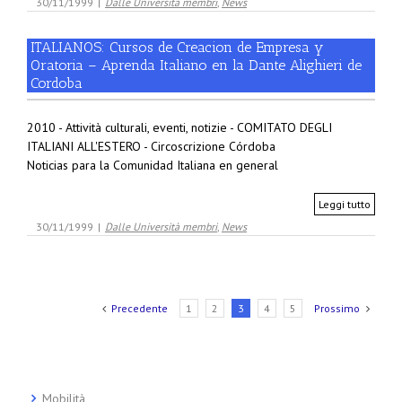
30/11/1999
|
Dalle Università membri
,
News
ITALIANOS: Cursos de Creacion de Empresa y
Oratoria – Aprenda Italiano en la Dante Alighieri de
Cordoba
2010 - Attività culturali, eventi, notizie - COMITATO DEGLI
ITALIANI ALL'ESTERO - Circoscrizione Córdoba
Noticias para la Comunidad Italiana en general
Leggi tutto
30/11/1999
|
Dalle Università membri
,
News
Precedente
1
2
3
4
5
Prossimo
Mobilità