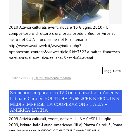
2010 Attività culturali, eventi, notizie 16 Giugno, 2010 - Il
compositore e direttore d'orchestra ospite a Buenos Aires su
invito del CUIA in occasione del Bicentenario
http://www.savutoweb.it/www/index.php?
option=com_content&view=article&id=3322:a-baires-francesco-
perri-apre-alla-musica-italiana-&catid=64:eventi
Leggi tutto
30/11/1999
|
Dalle Università membri
Seminario preparatorio IV Conferenza Italia America
Latina e Caraibi: POLITICHE PUBBLICHE E PICCOLE E
MEDIE IMPRESE: LA COOPERAZIONE ITALIA –
AMERICA LATINA
2009 Attività culturali, eventi, notizie - IILA e CeSPI 1 luglio
2009, Istituto Italo-Latino Americano (IILA) Piazza Cairoli 3, Roma