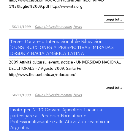
http://www.cespi.it/PROG-CONVEGNI/Sem%20PMI-AL-
1%20luglio%2009.pdf http://www.iila.org
Leggi tutto
30/11/1999
|
Dalle Università membri
,
News
Tercer Congreso Internacional de Educación:
“CONSTRUCCIONES Y PERSPECTIVAS. MIRADAS
DESDE Y HACIA AMÉRICA LATINA”
2009 Attività culturali, eventi, notizie - UNIVERSIDAD NACIONAL
DEL LITORAL5 - 7 Agosto 2009, Santa Fe
http://www.fhuc.unl.edu.ar/educacion/
Leggi tutto
30/11/1999
|
Dalle Università membri
,
News
Invito per N. 10 Giovani Apicoltori Lucani a
partecipare al Percorso Formativo e
Professionalizzante e alle Attività di scambio in
Argentina