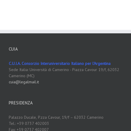
CUIA
C.U.I.A. Consorzio Interuniversitario Italiano per l'Argentina
Sede Italia: Università di Camerino - Piazza Cavour 19/f, 62032
Camerino (MC)
cuia@legalmail.it
PRESIDENZA
Palazzo Ducale,
P.zza Cavour, 19/f – 62032 Camerino
Tel.: +39 0737 402003
Fax: +39 0737 402007