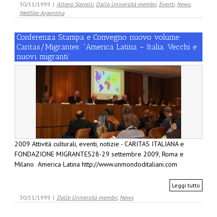
30/11/1999
|
Altiero Spinelli
,
Dalle Università membri
,
Eventi
,
News
,
WebSite Argentina
Conferenza Stampa e Convegno nuovo volume
Caritas/Migrantes: “America Latina – Italia. Vecchi e
nuovi migranti”
2009 Attività culturali, eventi, notizie - CARITAS ITALIANA e
FONDAZIONE MIGRANTES28-29 settembre 2009, Roma e
Milano America Latina http://www.unmondoditaliani.com
Leggi tutto
30/11/1999
|
Dalle Università membri
,
News