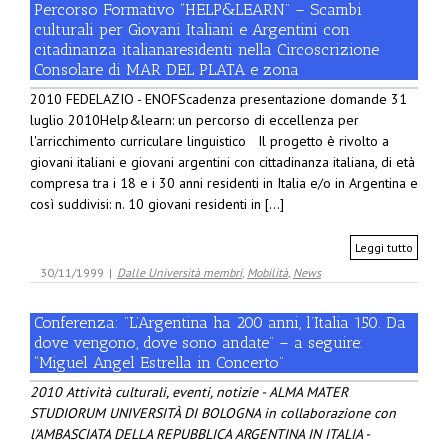
Percorso Formativo “HELP&LEARN” – Scambi
culturali per Giovani Italiani e Argentini con
citadinanza italianaresidenti nella Circoscrizione
Consolare di MAR DEL PLATA e zona
2010 FEDELAZIO - ENOFScadenza presentazione domande 31
luglio 2010Help&learn: un percorso di eccellenza per
l'arricchimento curriculare linguistico Il progetto è rivolto a
giovani italiani e giovani argentini con cittadinanza italiana, di età
compresa tra i 18 e i 30 anni residenti in Italia e/o in Argentina e
così suddivisi: n. 10 giovani residenti in [...]
Leggi tutto
30/11/1999
|
Dalle Università membri
,
Mobilità
,
News
Conferenza: ”L’Argentina ha 200 anni, l’Italia 150. Da
dove vengono, dove sono andate” – a seguire:
“Miguel Angel Estrella in Concerto”
2010 Attività culturali, eventi, notizie - ALMA MATER
STUDIORUM UNIVERSITÀ DI BOLOGNA in collaborazione con
l'AMBASCIATA DELLA REPUBBLICA ARGENTINA IN ITALIA -