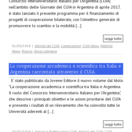
Consorzio Interuniversitario Italiano per l’Argentina (CUIA)
nell'ambito delle Giornate del CUIA in Argentina di aprile 2017,
è stato lanciato il presente programma per il finanziamento di
progetti di cooperazione bilaterale, con l’obiettivo generale di
promuovere lo scambio e la mobilità [...]
Leggi tutto
01/03/2018
|
Attività del CUIA
,
Cooperazione
,
CUIA News
,
Mobilità
,
News
,
Ricerca
,
Senza categoria
La cooperazione accademica e scientifica tra Italia e
Argentina raccontata attraverso il CUIA
E' stato pubblicato da Jovene Editore il nuovo volume dal titolo
"La cooperazione accademica e scientifica tra Italia e Argentina.
Il ruolo del Consorzio Interuniversitario Italiano per l'Argentina",
che descrive i principali obiettivi e le azioni prioritarie del CUIA
e presenta i risultati di un rilevamento che ha coinvolto tutte le
Università aderenti al [...]
Leggi tutto
04/02/2018
|
Articoli e Pubblicazioni CUIA
,
Attività del CUIA
,
CUIA