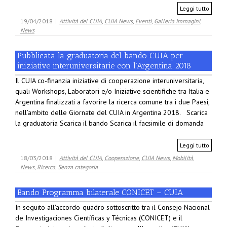
Leggi tutto
19/04/2018
|
Attività del CUIA
,
CUIA News
,
Eventi
,
Galleria Immagini
,
News
Pubblicata la graduatoria del bando CUIA per
iniziative interuniversitarie con l’Argentina 2018
Il CUIA co-finanzia iniziative di cooperazione interuniversitaria,
quali Workshops, Laboratori e/o Iniziative scientifiche tra Italia e
Argentina finalizzati a favorire la ricerca comune tra i due Paesi,
nell’ambito delle Giornate del CUIA in Argentina 2018. Scarica
la graduatoria Scarica il bando Scarica il facsimile di domanda
Leggi tutto
18/03/2018
|
Attività del CUIA
,
Cooperazione
,
CUIA News
,
Mobilità
,
News
,
Ricerca
,
Senza categoria
Bando Programma bilaterale CONICET – CUIA
In seguito all'accordo-quadro sottoscritto tra il Consejo Nacional
de Investigaciones Científicas y Técnicas (CONICET) e il