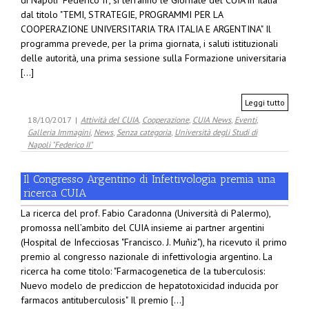
di Napoli "Federico II", si terranno le Giornate del CUIA in Italia
dal titolo "TEMI, STRATEGIE, PROGRAMMI PER LA
COOPERAZIONE UNIVERSITARIA TRA ITALIA E ARGENTINA" Il
programma prevede, per la prima giornata, i saluti istituzionali
delle autorità, una prima sessione sulla Formazione universitaria
[...]
Leggi tutto
18/10/2017
|
Attività del CUIA
,
Cooperazione
,
CUIA News
,
Eventi
,
Galleria Immagini
,
News
,
Senza categoria
,
Università degli Studi di
Napoli "Federico II"
Il Congresso Argentino di Infettivologia premia una
ricerca CUIA
La ricerca del prof. Fabio Caradonna (Università di Palermo),
promossa nell’ambito del CUIA insieme ai partner argentini
(Hospital de Infecciosas "Francisco. J. Muñiz"), ha ricevuto il primo
premio al congresso nazionale di infettivologia argentino. La
ricerca ha come titolo: "Farmacogenetica de la tuberculosis:
Nuevo modelo de prediccion de hepatotoxicidad inducida por
farmacos antituberculosis" Il premio [...]