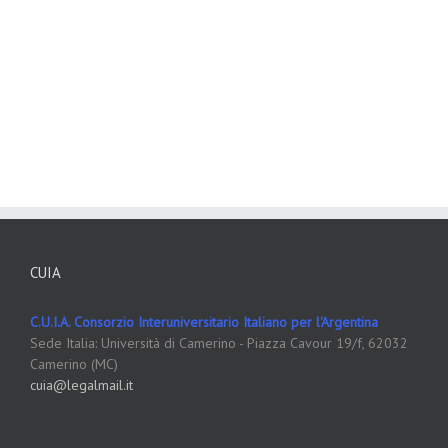
CUIA
C.U.I.A. Consorzio Interuniversitario Italiano per l'Argentina
Sede Italia: Università di Camerino - Piazza Cavour 19/f, 62032
Camerino (MC)
cuia@legalmail.it