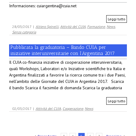
Informaciones: cuiargentina@cuia.net
Leggi tutto
28/03/2017
|
Altiero Spinelli
,
Attività del CUIA
,
Formazione
,
News
,
Senza categoria
Pubblicata la graduatoria – Bando CUIA per
iniziative interuniversitarie con l’Argentina 2017
Il CUIA co-finanzia iniziative di cooperazione interuniversitaria,
quali Workshops, Laboratori e/o Iniziative scientifiche tra Italia e
Argentina finalizzati a favorire la ricerca comune tra i due Paesi,
nell’ambito delle Giornate del CUIA in Argentina 2017. Scarica
il bando Scarica il facsimile di domanda Scarica la graduatoria
Leggi tutto
02/03/2017
|
Attività del CUIA
,
Cooperazione
,
News