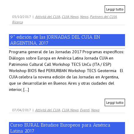
Leggi tutto
03/10/2017
|
Attività del CUIA
,
CUIA News
,
News
,
Partners del CUIA
,
Ricerca
9° edición de las JORNADAS DEL CUIA EN
ARGENTINA, 2017
Programa general de las Jornadas 2017 Programas específicos:
Diálogos sobre Europa en América Latina Jornada CUIA en
Patrimonio Cultural Call Workshop TECS UnCu (ITA / ESP)
Workshop BIOS Red PERIURBAN Workshop TECS Geotermia El
CUIA celebra la novena edición de las Jornadas en Argentina,
que se desarrollarán en Buenos Aires y otras ciudades del
interior, [...]
Leggi tutto
07/04/2017
|
Attività del CUIA
,
CUIA News
,
Eventi
,
News
Curso EURAL Estudios Europeos para América
Latina 2017