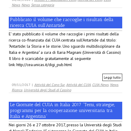
News
,
News
,
Senza categoria
Pubblicato il volume che raccoglie i risultati della
ricerca CUIA sull’Antartide
E' stato pubblicato il volume che raccoglie i primi risultati della
ricerca co-finanziata dal CUIA centrata sull'Antartide dal titolo:
"Antartide: la Storia e le storie. Uno sguardo multidisciplinare da
Italia e Argentina" a cura di Ilaria Magnani (Università di Cassino)
Il libro è scaricabile gratuitamente al seguente
link: http://cea.unicas.it/digi_pub.html
Leggi tutto
09/11/2017
|
Attività del Cono Sur
,
Attività del CUIA
,
CUIA News
,
News
,
Ricerca
,
Università degli Studi di Cassino
Le Giornate del CUIA in Italia 2017 “Temi, strategie,
programmi per la cooperazione universitaria tra
Italia e Argentina”
Nei giorni 26 e 27 ottobre 2017, presso la Università degli Studi