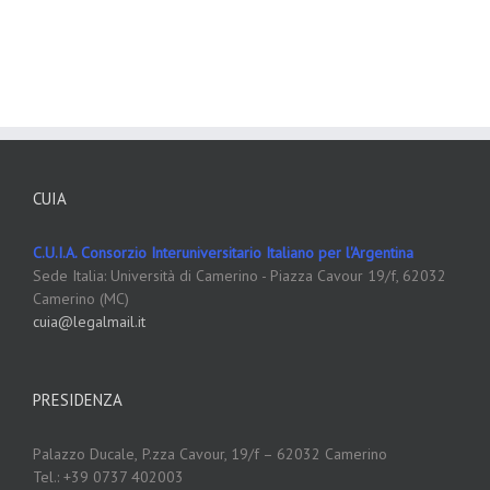
CUIA
C.U.I.A. Consorzio Interuniversitario Italiano per l'Argentina
Sede Italia: Università di Camerino - Piazza Cavour 19/f, 62032
Camerino (MC)
cuia@legalmail.it
PRESIDENZA
Palazzo Ducale,
P.zza Cavour, 19/f – 62032 Camerino
Tel.: +39 0737 402003