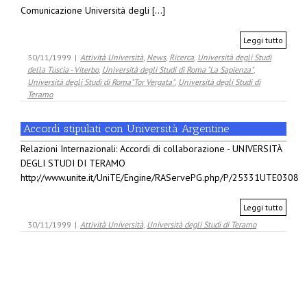
Comunicazione Università degli [...]
Leggi tutto
30/11/1999
|
Attività Università
,
News
,
Ricerca
,
Università degli Studi
della Tuscia - Viterbo
,
Università degli Studi di Roma "La Sapienza"
,
Università degli Studi di Roma"Tor Vergata"
,
Università degli Studi di
Teramo
Accordi stipulati con Università Argentine
Relazioni Internazionali: Accordi di collaborazione - UNIVERSITÀ
DEGLI STUDI DI TERAMO
http://www.unite.it/UniTE/Engine/RAServePG.php/P/25331UTE0308
Leggi tutto
30/11/1999
|
Attività Università
,
Università degli Studi di Teramo