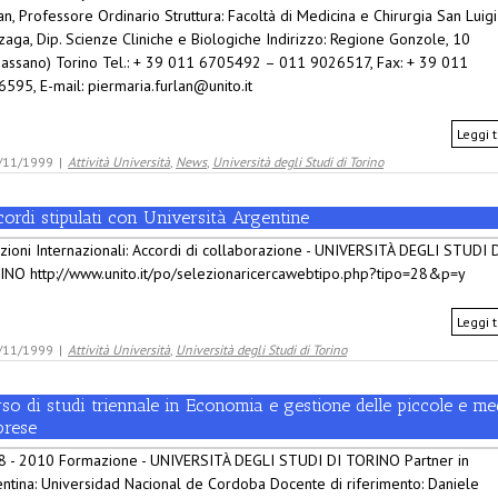
an, Professore Ordinario Struttura: Facoltà di Medicina e Chirurgia San Luigi
aga, Dip. Scienze Cliniche e Biologiche Indirizzo: Regione Gonzole, 10
assano) Torino Tel.: + 39 011 6705492 – 011 9026517, Fax: + 39 011
595, E-mail: piermaria.furlan@unito.it
Leggi t
/11/1999
|
Attività Università
,
News
,
Università degli Studi di Torino
ordi stipulati con Università Argentine
zioni Internazionali: Accordi di collaborazione - UNIVERSITÀ DEGLI STUDI 
NO http://www.unito.it/po/selezionaricercawebtipo.php?tipo=28&p=y
Leggi t
/11/1999
|
Attività Università
,
Università degli Studi di Torino
so di studi triennale in Economia e gestione delle piccole e me
prese
8 - 2010 Formazione - UNIVERSITÀ DEGLI STUDI DI TORINO Partner in
ntina: Universidad Nacional de Cordoba Docente di riferimento: Daniele