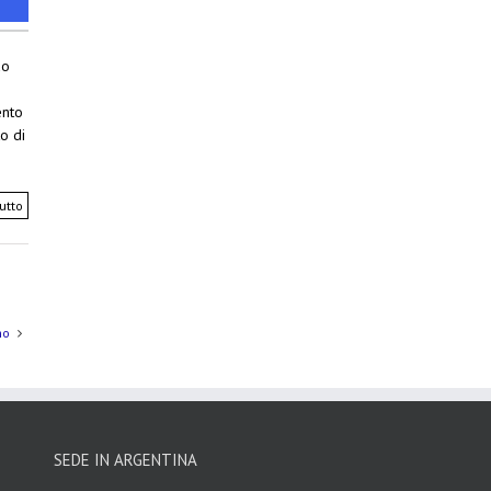
do
ento
o di
utto
mo
SEDE IN ARGENTINA