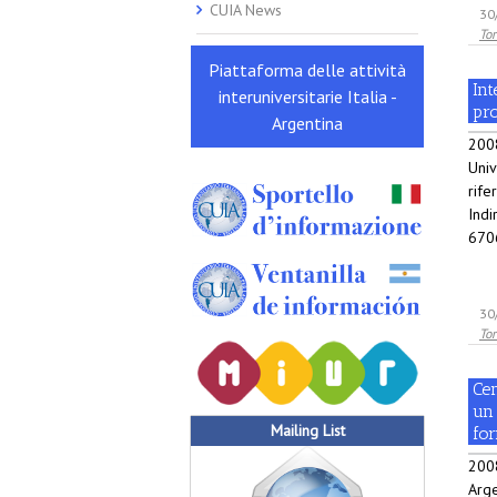
CUIA News
30
Tor
Piattaforma delle attività
Int
interuniversitarie Italia -
pr
Argentina
2008
Univ
rife
Indi
6706
30
Tor
Cen
un
Mailing List
fo
200
Arge