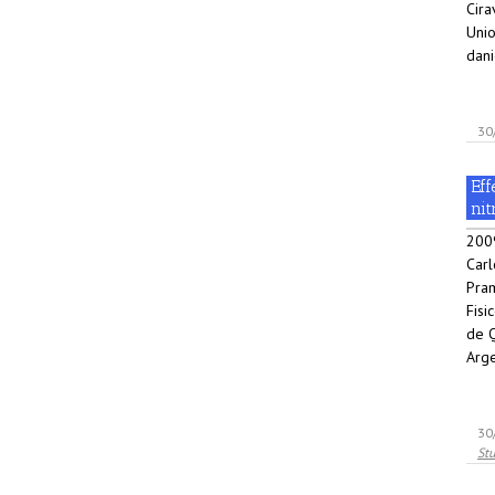
Cira
Unio
dani
30
Eff
ni
2009
Carl
Pram
Fisi
de Q
Arge
30
Stu