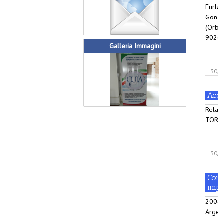
Furl
Gonz
(Orb
9026
Galleria Immagini
30
Acc
Rela
TORI
30
Cor
im
200
Arge