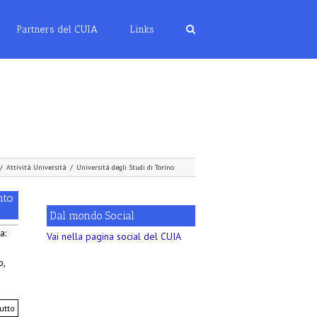
Partners del CUIA
Links
/
Attività Università
/
Università degli Studi di Torino
nto
Dal mondo Social
a:
Vai nella pagina social del CUIA
o,
utto