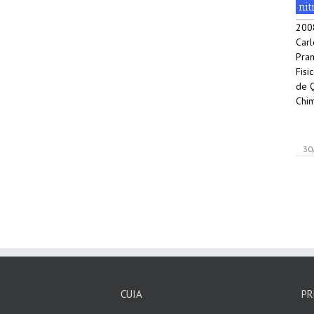
ni
2008
Carl
Pram
Fisi
de Q
Chim
30
CUIA
PR