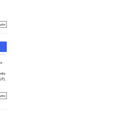
utto
do
ento
LP),
utto