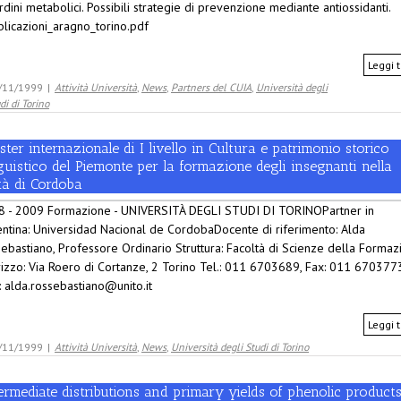
rdini metabolici. Possibili strategie di prevenzione mediante antiossidanti.
licazioni_aragno_torino.pdf
Leggi t
/11/1999
|
Attività Università
,
News
,
Partners del CUIA
,
Università degli
di di Torino
ter internazionale di I livello in Cultura e patrimonio storico
guistico del Piemonte per la formazione degli insegnanti nella
tà di Cordoba
8 - 2009 Formazione - UNIVERSITÀ DEGLI STUDI DI TORINOPartner in
ntina: Universidad Nacional de CordobaDocente di riferimento: Alda
ebastiano, Professore Ordinario Struttura: Facoltà di Scienze della Formaz
rizzo: Via Roero di Cortanze, 2 Torino Tel.: 011 6703689, Fax: 011 6703773
: alda.rossebastiano@unito.it
Leggi t
/11/1999
|
Attività Università
,
News
,
Università degli Studi di Torino
ermediate distributions and primary yields of phenolic products