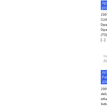
App
pr
2009
CUIA
Dipa
Dipa
(TO)
[...]
30
Tor
Art
Pa
20
2009
dell
infi
Indi