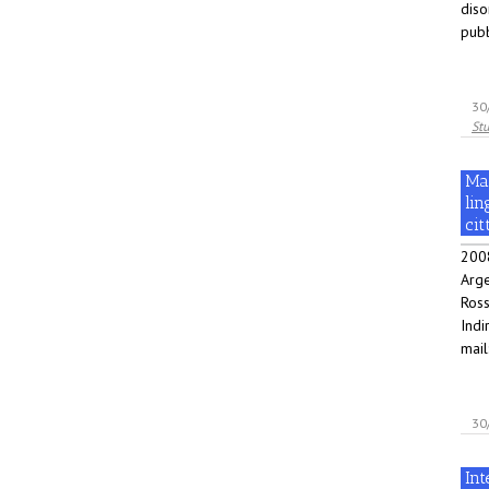
diso
pubb
30
Stu
Mas
lin
cit
200
Arge
Ross
Indi
mail
30
Int