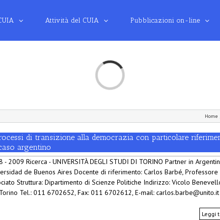
 CUIA
Attività del CUIA
Pubblicazioni on-line
Loading...
Home
rocessi di transizione alla democrazia con particolare riferime
 caso argentino
 - 2009 Ricerca - UNIVERSITÀ DEGLI STUDI DI TORINO Partner in Argentin
ersidad de Buenos Aires Docente di riferimento: Carlos Barbé, Professore
ciato Struttura: Dipartimento di Scienze Politiche Indirizzo: Vicolo Benevell
Torino Tel.: 011 6702652, Fax: 011 6702612, E-mail: carlos.barbe@unito.it
Leggi t