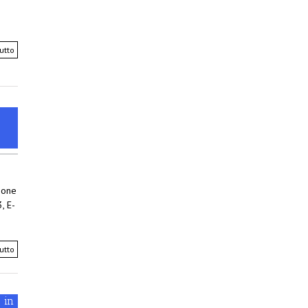
utto
ione
, E-
utto
 in