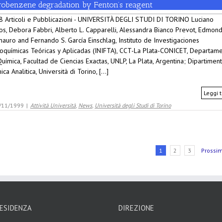
trobenzene degradation by Fenton’s reagent
 Articoli e Pubblicazioni - UNIVERSITÀ DEGLI STUDI DI TORINO Luciano
os, Debora Fabbri, Alberto L. Capparelli, Alessandra Bianco Prevot, Edmon
auro and Fernando S. García Einschlag, Instituto de Investigaciones
coquímicas Teóricas y Aplicadas (INIFTA), CCT-La Plata-CONICET, Departam
uímica, Facultad de Ciencias Exactas, UNLP, La Plata, Argentina; Dipartiment
ica Analitica, Università di Torino, [...]
Leggi t
/11/1999
|
Attività Università
,
News
,
Università degli Studi di Torino
1
2
3
Prossi
ESIDENZA
DIREZIONE