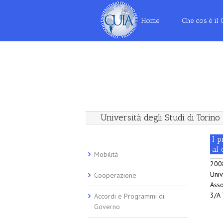
Home
Che cos’è il
Università degli Studi di Torino
I p
al
Mobilità
2008
Univ
Cooperazione
Asso
3/A 
Accordi e Programmi di
Governo