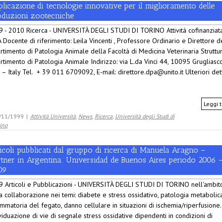
licazione di tecnologie innovative per il miglioramento delle
oduzioni zootecniche
 - 2010 Ricerca - UNIVERSITÀ DEGLI STUDI DI TORINO Attività cofinanziat
 Docente di riferimento: Leila Vincenti , Professore Ordinario e Direttore d
rtimento di Patologia Animale della Facoltà di Medicina Veterinaria Struttur
rtimento di Patologia Animale Indirizzo: via L.da Vinci 44, 10095 Grugliasc
 – Italy Tel. + 39 011 6709092, E-mail: direttore.dpa@unito.it Ulteriori det
Leggi t
/11/1999
|
Attività Università
,
News
,
Ricerca
,
Università degli Studi di
ino
icoli pubblicati dal gruppo di ricerca di Manuela Aragno –
rtner in Argentina: Universidad de Buenos Aires periodo 2006 
09
 Articoli e Pubblicazioni - UNIVERSITÀ DEGLI STUDI DI TORINO nell'ambit
a collaborazione nei temi: diabete e stress ossidativo, patologia metabolic
ammatoria del fegato, danno cellulare in situazioni di ischemia/riperfusione.
viduazione di vie di segnale stress ossidative dipendenti in condizioni di