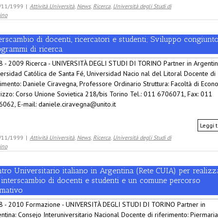
/11/1999
|
Attività Università
,
News
,
Ricerca
,
Università degli Studi di
ino
erscambio di docenti, ricercatori e studenti; Sviluppo congiunto
ogrammi di ricerca
 - 2009 Ricerca - UNIVERSITÀ DEGLI STUDI DI TORINO Partner in Argentin
ersidad Católica de Santa Fé, Universidad Nacio nal del Litoral Docente di
rimento: Daniele Ciravegna, Professore Ordinario Struttura: Facoltà di Econ
rizzo: Corso Unione Sovietica 218/bis Torino Tel.: 011 6706071, Fax: 011
062, E-mail: daniele.ciravegna@unito.it
Leggi t
/11/1999
|
Attività Università
,
News
,
Ricerca
,
Università degli Studi di
ino
tro Universitario italiano in Argentina (Rete CUIA) per realizz
 interscambio di docenti e studenti e un comune percorso
rmativo
8 - 2010 Formazione - UNIVERSITÀ DEGLI STUDI DI TORINO Partner in
ntina: Consejo Interuniversitario Nacional Docente di riferimento: Piermaria