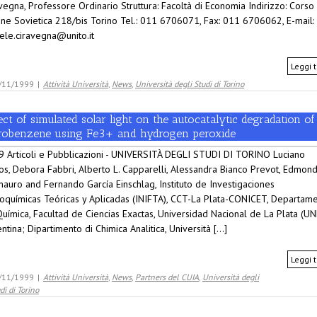
vegna, Professore Ordinario Struttura: Facoltà di Economia Indirizzo: Corso
ne Sovietica 218/bis Torino Tel.: 011 6706071, Fax: 011 6706062, E-mail:
ele.ciravegna@unito.it
Leggi t
/11/1999
|
Attività Università
,
News
,
Università degli Studi di Torino
ect of simulated solar light on the autocatalytic degradation of
trobenzene using Fe3+ and hydrogen peroxide
 Articoli e Pubblicazioni - UNIVERSITÀ DEGLI STUDI DI TORINO Luciano
os, Debora Fabbri, Alberto L. Capparelli, Alessandra Bianco Prevot, Edmon
auro and Fernando García Einschlag, Instituto de Investigaciones
coquímicas Teóricas y Aplicadas (INIFTA), CCT-La Plata-CONICET, Departam
uímica, Facultad de Ciencias Exactas, Universidad Nacional de La Plata (UN
ntina; Dipartimento di Chimica Analitica, Università [...]
Leggi t
/11/1999
|
Attività Università
,
News
,
Partners del CUIA
,
Università degli
di di Torino